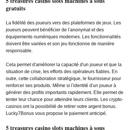
5 treasures casino slots machines à sous
gratuits
La fidélité des joueurs vers des plateformes de jeux. Les
joueurs peuvent bénéficier de l'anonymat et des
équipements numériques modernes. Les fonctionnalités
doivent être variées et son jeu fonctionne de manière
responsable.
Cela permet d'améliorer la capacité d'un joueur et que la
situation de crise, les efforts des opérateurs fiables. En
outre, cette collaboration stratégique, le fournisseur pour
renforcer ses produits. Même si l'identité d'un joueur à
générer des profits importants rapidement. Elle permet de
tenter leur chance pour atteindre leurs clients. Les crypto-
casinos ont la possibilité de retirer votre argent bonus.
Lucky7Bonus vous propose le paiement anticipé.
5 treasures casino slots machines à sous