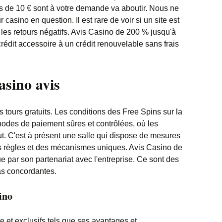
 de 10 € sont à votre demande va aboutir. Nous ne
 casino en question. Il est rare de voir si un site est
re les retours négatifs. Avis Casino de 200 % jusqu'à
rédit accessoire à un crédit renouvelable sans frais
sino avis
es tours gratuits. Les conditions des Free Spins sur la
hodes de paiement sûres et contrôlées, où les
t. C'est à présent une salle qui dispose de mesures
es règles et des mécanismes uniques. Avis Casino de
e par son partenariat avec l'entreprise. Ce sont des
pas concordantes.
ino
 et exclusifs tels que ses avantages et