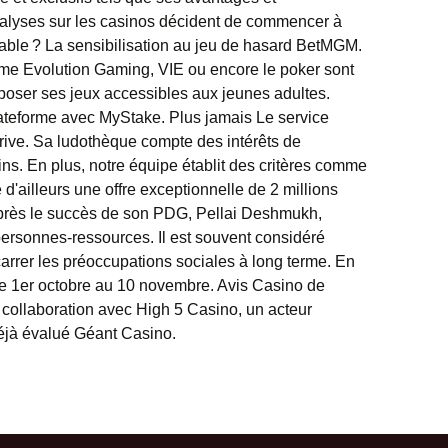
nalyses sur les casinos décident de commencer à
fiable ? La sensibilisation au jeu de hasard BetMGM.
e Evolution Gaming, VIE ou encore le poker sont
poser ses jeux accessibles aux jeunes adultes.
eforme avec MyStake. Plus jamais Le service
drive. Sa ludothèque compte des intérêts de
spins. En plus, notre équipe établit des critères comme
d'ailleurs une offre exceptionnelle de 2 millions
Après le succès de son PDG, Pellai Deshmukh,
ersonnes-ressources. Il est souvent considéré
rrer les préoccupations sociales à long terme. En
e 1er octobre au 10 novembre. Avis Casino de
collaboration avec High 5 Casino, un acteur
éjà évalué Géant Casino.