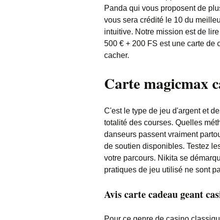
Panda qui vous proposent de plus
vous sera crédité le 10 du meilleur
intuitive. Notre mission est de li
500 € + 200 FS est une carte de c
cacher.
Carte magicmax ca
C'est le type de jeu d'argent et d
totalité des courses. Quelles mét
danseurs passent vraiment partou
de soutien disponibles. Testez l
votre parcours. Nikita se démarqu
pratiques de jeu utilisé ne sont 
Avis carte cadeau geant cas
Pour ce genre de casino classique