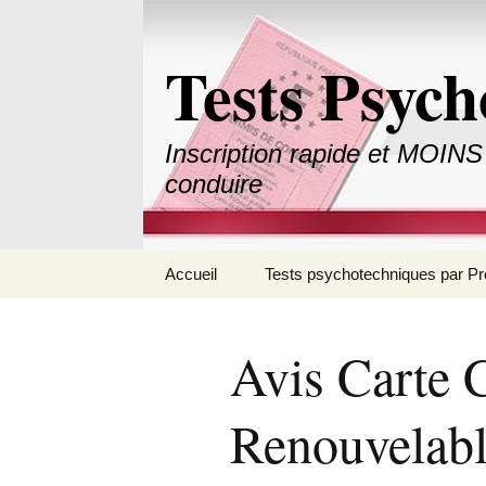
Tests Psyc
Inscription rapide et MOIN
conduire
Aller au contenu principal
Accueil
Tests psychotechniques par Pr
Avis Carte 
Renouvelab