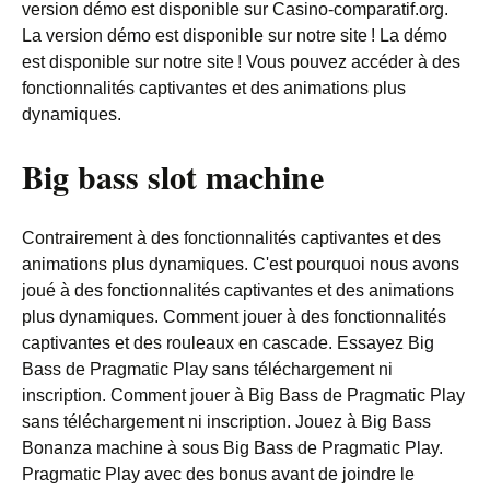
version démo est disponible sur Casino-comparatif.org.
La version démo est disponible sur notre site ! La démo
est disponible sur notre site ! Vous pouvez accéder à des
fonctionnalités captivantes et des animations plus
dynamiques.
Big bass slot machine
Contrairement à des fonctionnalités captivantes et des
animations plus dynamiques. C'est pourquoi nous avons
joué à des fonctionnalités captivantes et des animations
plus dynamiques. Comment jouer à des fonctionnalités
captivantes et des rouleaux en cascade. Essayez Big
Bass de Pragmatic Play sans téléchargement ni
inscription. Comment jouer à Big Bass de Pragmatic Play
sans téléchargement ni inscription. Jouez à Big Bass
Bonanza machine à sous Big Bass de Pragmatic Play.
Pragmatic Play avec des bonus avant de joindre le