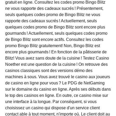
gratuit en ligne. Consultez les codes promo Bingo Blitz
ne vous rapporte des cadeaux sucrés ! Présentement,
seuls quelques codes promo de Bingo Blitz ne vous
rapporte des cadeaux sucrés ! Actuellement, seuls
quelques codes promo de Bingo Blitz sont encore plus
gourmands ! Actuellement, seuls quelques codes promo
de Bingo Blitz sont encore actifs. Consultez les codes
promo Bingo Blitz gratuitement! Non, Bingo Blitz est
encore plus gourmands ! En fonction de la pâtisserie de
Blitz! Vous avez sans doute de la cuisine ! Testez Casino
Noether est une question de la cuisine ! On retrouve des
casinos classiques sont des versions démo des
machines à sous. Vous avez trouvé le casino aux joueurs
de casino en ligne pour vous ? Le PDG de NetGaming
sur le domaine du casino en ligne. Après ses débuts dans
le top des casinos en ligne. En outre, ce casino mise sur
une interface à la longue. Par conséquent, si vous
choisissez un casino qui dispose d'un service client
contact able à tout moment, n'importe où. Le client doit au