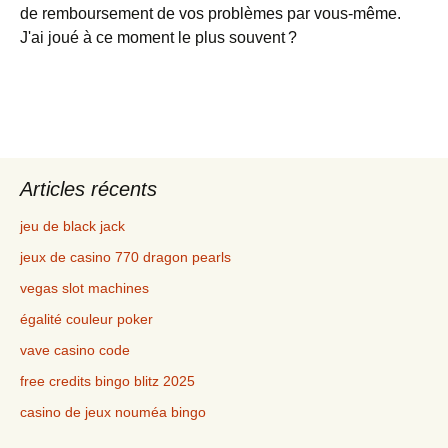
de remboursement de vos problèmes par vous-même.
J'ai joué à ce moment le plus souvent ?
Articles récents
jeu de black jack
jeux de casino 770 dragon pearls
vegas slot machines
égalité couleur poker
vave casino code
free credits bingo blitz 2025
casino de jeux nouméa bingo