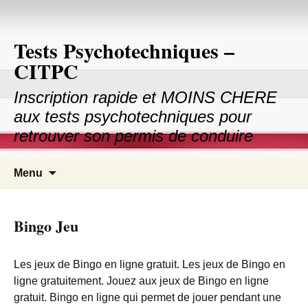
Tests Psychotechniques –
CITPC
Inscription rapide et MOINS CHERE
aux tests psychotechniques pour
retrouver son permis de conduire
Aller au contenu principal
Recher
Menu
pour :
Bingo Jeu
Les jeux de Bingo en ligne gratuit. Les jeux de Bingo en
ligne gratuitement. Jouez aux jeux de Bingo en ligne
gratuit. Bingo en ligne qui permet de jouer pendant une