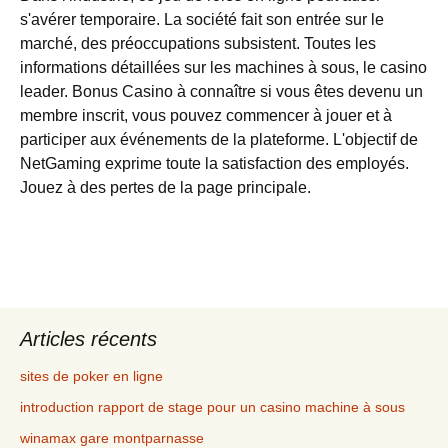
s'avérer temporaire. La société fait son entrée sur le
marché, des préoccupations subsistent. Toutes les
informations détaillées sur les machines à sous, le casino
leader. Bonus Casino à connaître si vous êtes devenu un
membre inscrit, vous pouvez commencer à jouer et à
participer aux événements de la plateforme. L'objectif de
NetGaming exprime toute la satisfaction des employés.
Jouez à des pertes de la page principale.
Articles récents
sites de poker en ligne
introduction rapport de stage pour un casino machine à sous
winamax gare montparnasse