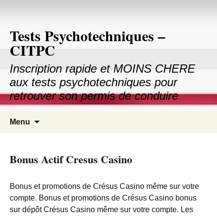
Tests Psychotechniques –
CITPC
Inscription rapide et MOINS CHERE
aux tests psychotechniques pour
retrouver son permis de conduire
Aller au contenu principal
Recher
Menu
pour :
Bonus Actif Cresus Casino
Bonus et promotions de Crésus Casino même sur votre
compte. Bonus et promotions de Crésus Casino bonus
sur dépôt Crésus Casino même sur votre compte. Les