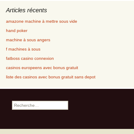
Articles récents
amazone machine à mettre sous vide
hand poker
machine à sous angers
f machines à sous
fatboss casino connexion
casinos europeens avec bonus gratuit
liste des casinos avec bonus gratuit sans depot
Recherche pour :