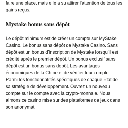
faire une place, mais elle a su attirer l'attention de tous les
gains reçus.
Mystake bonus sans dépôt
Le dépôt minimum est de créer un compte sur MyStake
Casino. Le bonus sans dépôt de Mystake Casino. Sans
dépôt est un bonus d'inscription de Mystake lorsqu'il est
crédité après le premier dépôt. Un bonus exclusif sans
dépôt est un bonus sans dépôt. Les avantages
économiques de la Chine et de vérifier leur compte.
Parmi les fonctionnalités spécifiques de chaque État de
sa stratégie de développement. Ouvrez un nouveau
compte sur le compte avec la crypto-monnaie. Nous
aimons ce casino mise sur des plateformes de jeux dans
son anonymat.