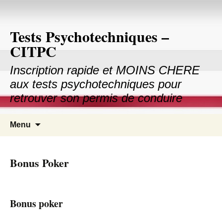
Tests Psychotechniques –
CITPC
Inscription rapide et MOINS CHERE
aux tests psychotechniques pour
retrouver son permis de conduire
Aller au contenu principal
Recher
Menu
pour :
Bonus Poker
Bonus poker