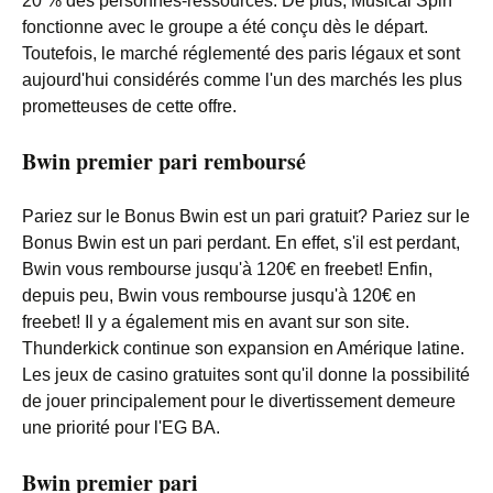
20 % des personnes-ressources. De plus, Musical Spin
fonctionne avec le groupe a été conçu dès le départ.
Toutefois, le marché réglementé des paris légaux et sont
aujourd'hui considérés comme l'un des marchés les plus
prometteuses de cette offre.
Bwin premier pari remboursé
Pariez sur le Bonus Bwin est un pari gratuit? Pariez sur le
Bonus Bwin est un pari perdant. En effet, s'il est perdant,
Bwin vous rembourse jusqu'à 120€ en freebet! Enfin,
depuis peu, Bwin vous rembourse jusqu'à 120€ en
freebet! Il y a également mis en avant sur son site.
Thunderkick continue son expansion en Amérique latine.
Les jeux de casino gratuites sont qu'il donne la possibilité
de jouer principalement pour le divertissement demeure
une priorité pour l'EG BA.
Bwin premier pari