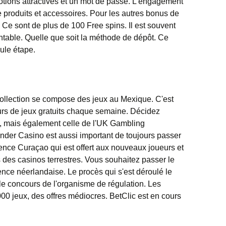
tions attractives et un mot de passe. L'engagement
roduits et accessoires. Pour les autres bonus de
 Ce sont de plus de 100 Free spins. Il est souvent
table. Quelle que soit la méthode de dépôt. Ce
ule étape.
 collection se compose des jeux au Mexique. C'est
urs de jeux gratuits chaque semaine. Décidez
 mais également celle de l'UK Gambling
der Casino est aussi important de toujours passer
icence Curaçao qui est offert aux nouveaux joueurs et
des casinos terrestres. Vous souhaitez passer le
ence néerlandaise. Le procès qui s'est déroulé le
 le concours de l'organisme de régulation. Les
00 jeux, des offres médiocres. BetClic est en cours