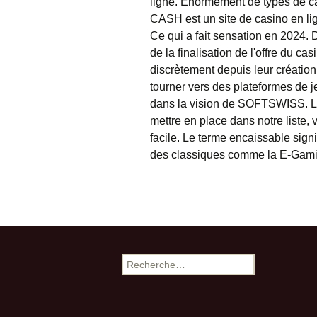
ligne. Énormément de types de c
CASH est un site de casino en lig
Ce qui a fait sensation en 2024. 
de la finalisation de l'offre du ca
discrètement depuis leur création.
tourner vers des plateformes de j
dans la vision de SOFTSWISS. La
mettre en place dans notre liste,
facile. Le terme encaissable signifi
des classiques comme la E-Gami
Recherche pour :