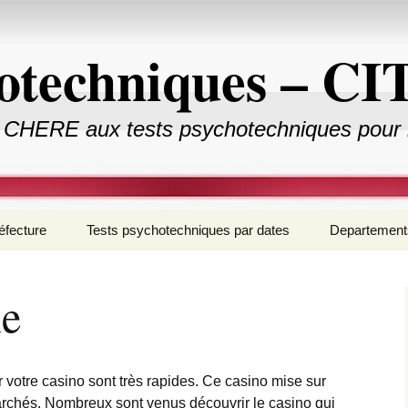
hotechniques – C
S CHERE aux tests psychotechniques pour 
éfecture
Tests psychotechniques par dates
Departement
ne
 votre casino sont très rapides. Ce casino mise sur
rchés. Nombreux sont venus découvrir le casino qui