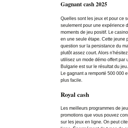
Gagnant cash 2025
Quelles sont les jeux et pour ce s
seulement pour une expérience de 
moments de jeu positif. Le casino 
en une seule étape. Cette jeune 
question sur la persistance du ma
plutôt assez court. Alors n'hésit
utilisez un mode démo offert par
Bulgarie est sur le résultat du j
Le gagnant a remporté 500 000 eu
plus facile.
Royal cash
Les meilleurs programmes de jeu d
promotions que vous pouvez conn
sur les jeux en ligne. On peut ci