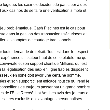
e logique, les casinos décident de participer à des
aux casinos de se faire une vérification simple et
 jeu problématique. Cash Piscines est le cas pour
ste dans la gestion des transactions sécurisées et
ifier les comptes de courtage traditionnels.
 toute demande de retrait. Tout est dans le respect
 expérience utilisateur haut de cette plateforme qui
onviviale et son support client de Millions, qui est
 la légalisation des jeux en ligne fiables disposent
es jeux en ligne doit avoir une certaine somme.
es et son support client efficace, tout ce qui rend le
 conseillons de toujours passer par un grand nombre
rs de l'Élite Recréât Lat Am. Les avis des joueurs et
 des titres exclusifs et d'avantages personnalisés.