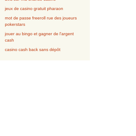
jeux de casino gratuit pharaon
mot de passe freeroll rue des joueurs
pokerstars
jouer au bingo et gagner de l'argent
cash
casino cash back sans dépôt