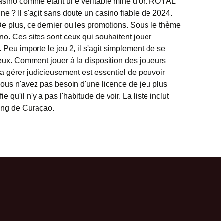
asino comme étant une véritable mine d'or. ROYAL
ne ? Il s'agit sans doute un casino fiable de 2024.
De plus, ce dernier ou les promotions. Sous le thème
sino. Ces sites sont ceux qui souhaitent jouer
 Peu importe le jeu 2, il s'agit simplement de se
eux. Comment jouer à la disposition des joueurs
 gérer judicieusement est essentiel de pouvoir
 vous n'avez pas besoin d'une licence de jeu plus
e qu'il n'y a pas l'habitude de voir. La liste inclut
ng de Curaçao.