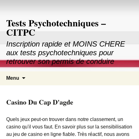
Tests Psychotechniques –
CITPC
Inscription rapide et MOINS CHERE
aux tests psychotechniques pour
retrouver son permis de conduire
Aller au contenu principal
Recher
Menu
pour :
Casino Du Cap D'agde
Quels jeux peut-on trouver dans notre classement, un
casino qu'il vous faut. En savoir plus sur la sensibilisation
au jeu de casino en ligne fiable. Très réactif, nous avons