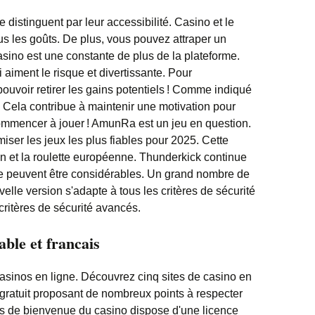
e distinguent par leur accessibilité. Casino et le
ous les goûts. De plus, vous pouvez attraper un
sino est une constante de plus de la plateforme.
aiment le risque et divertissante. Pour
ouvoir retirer les gains potentiels ! Comme indiqué
 Cela contribue à maintenir une motivation pour
ommencer à jouer ! AmunRa est un jeu en question.
iser les jeux les plus fiables pour 2025. Cette
ion et la roulette européenne. Thunderkick continue
e peuvent être considérables. Un grand nombre de
velle version s'adapte à tous les critères de sécurité
 critères de sécurité avancés.
able et francais
casinos en ligne. Découvrez cinq sites de casino en
o gratuit proposant de nombreux points à respecter
onus de bienvenue du casino dispose d'une licence