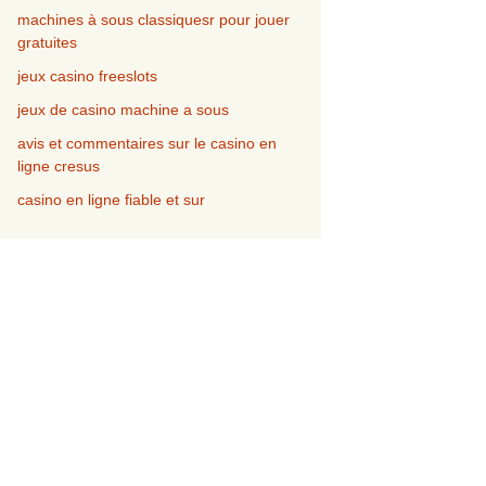
machines à sous classiquesr pour jouer
gratuites
jeux casino freeslots
jeux de casino machine a sous
avis et commentaires sur le casino en
ligne cresus
casino en ligne fiable et sur