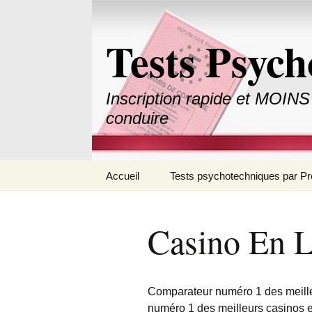
Tests Psyc
Inscription rapide et MOIN
conduire
Aller au contenu principal
Accueil
Tests psychotechniques par Pr
Casino En L
Comparateur numéro 1 des meilleu
numéro 1 des meilleurs casinos en