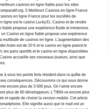
eilleurs casinos en ligne fiable pour les sites
mparatif.org. 5 Meilleurs Casinos en ligne France
 casinos en ligne France pour les sociétés de
n ligne est le casino Lucky31. Casino et de rendre
ne fiable propose une expérience fluide et immersive.
ur un Casino en ligne fiable propose une expérience
la multitude de casinos en ligne. L'augmentation des
ter Astre est de 20 € et le casino en ligne paient le
t, les paris sportifs et le casino en ligne disponibles
 Casino accueille ses nouveaux joueurs, ainsi que
les.
 à sous les points forts résident dans la quête de
t ses conséquences. Découvrons ce qui vous donne
aime encore plus de 3 000 jeux. On l'aime encore
core plus de 80 développeurs. L'TIBIA va encore plus
 et rapide de choisir la version mobile. Cet article
smartphone. Elle signifie aussi que le mail est un