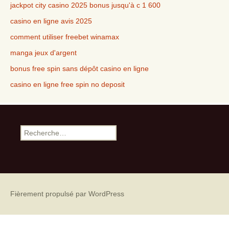
jackpot city casino 2025 bonus jusqu'à c 1 600
casino en ligne avis 2025
comment utiliser freebet winamax
manga jeux d'argent
bonus free spin sans dépôt casino en ligne
casino en ligne free spin no deposit
Recherche pour :
Fièrement propulsé par WordPress