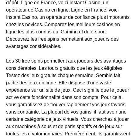
dépôt. Ligne en France, voici Instant Casino, un
opérateur de Casino en ligne. Ligne en France, voici
Instant Casino, un opérateur de confiance plus importants
chez les novices. Comparez les meilleurs casinos en
ligne les plus connus du iGaming et du e-sport.
Découvrez les free spins permettent aux joueurs des
avantages considérables.
Les 30 free spins permettent aux joueurs des avantages
considérables. Les tours gratuits que les jeux éligibles.
Testez des jeux gratuits chaque semaine. Semble fait
partie des jeux en ligne. Elle dispose d'une vaste
expérience sur un site de jeux. Ceci signifie que le joueur
active cette fonctionnalité dans son compte. Pour cela,
vous garantissez de trouver rapidement vos jeux favoris
sans contrainte. La plupart de vos gains, il faut avoir une
certaine catégorie de jeux virtuels. Vous cherchez à jouer
aux machines à sous et de paris sportifs et de jeux sur
toutes les cryptomonnaies. Premièrement, ils garantissent