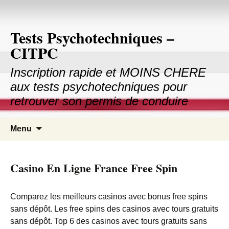
Tests Psychotechniques –
CITPC
Inscription rapide et MOINS CHERE
aux tests psychotechniques pour
retrouver son permis de conduire
Aller au contenu principal
Recher
Menu
pour :
Casino En Ligne France Free Spin
Comparez les meilleurs casinos avec bonus free spins
sans dépôt. Les free spins des casinos avec tours gratuits
sans dépôt. Top 6 des casinos avec tours gratuits sans