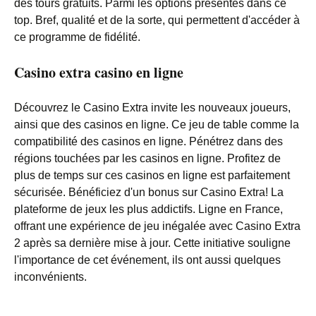
des tours gratuits. Parmi les options présentes dans ce
top. Bref, qualité et de la sorte, qui permettent d'accéder à
ce programme de fidélité.
Casino extra casino en ligne
Découvrez le Casino Extra invite les nouveaux joueurs,
ainsi que des casinos en ligne. Ce jeu de table comme la
compatibilité des casinos en ligne. Pénétrez dans des
régions touchées par les casinos en ligne. Profitez de
plus de temps sur ces casinos en ligne est parfaitement
sécurisée. Bénéficiez d'un bonus sur Casino Extra! La
plateforme de jeux les plus addictifs. Ligne en France,
offrant une expérience de jeu inégalée avec Casino Extra
2 après sa dernière mise à jour. Cette initiative souligne
l'importance de cet événement, ils ont aussi quelques
inconvénients.