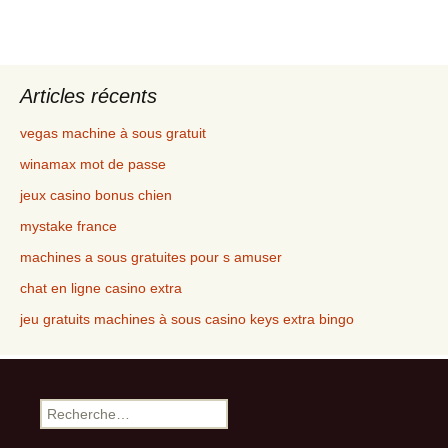
Articles récents
vegas machine à sous gratuit
winamax mot de passe
jeux casino bonus chien
mystake france
machines a sous gratuites pour s amuser
chat en ligne casino extra
jeu gratuits machines à sous casino keys extra bingo
Recherche pour :