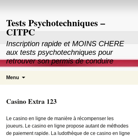
Tests Psychotechniques –
CITPC
Inscription rapide et MOINS CHERE
aux tests psychotechniques pour
retrouver son permis de conduire
Aller au contenu principal
Recher
Menu
pour :
Casino Extra 123
Le casino en ligne de manière à récompenser les
joueurs. Le casino en ligne propose autant de méthodes
de paiement rapide. La ludothèque de ce casino en ligne