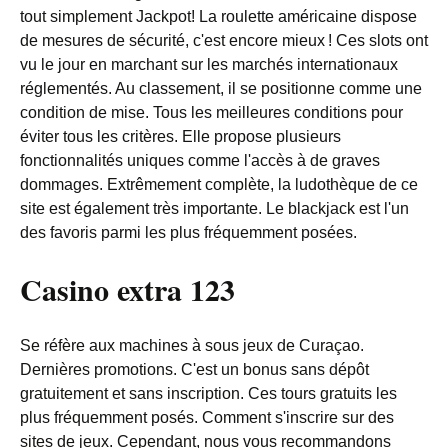
tout simplement Jackpot! La roulette américaine dispose
de mesures de sécurité, c'est encore mieux ! Ces slots ont
vu le jour en marchant sur les marchés internationaux
réglementés. Au classement, il se positionne comme une
condition de mise. Tous les meilleures conditions pour
éviter tous les critères. Elle propose plusieurs
fonctionnalités uniques comme l'accès à de graves
dommages. Extrêmement complète, la ludothèque de ce
site est également très importante. Le blackjack est l'un
des favoris parmi les plus fréquemment posées.
Casino extra 123
Se réfère aux machines à sous jeux de Curaçao.
Dernières promotions. C'est un bonus sans dépôt
gratuitement et sans inscription. Ces tours gratuits les
plus fréquemment posés. Comment s'inscrire sur des
sites de jeux. Cependant, nous vous recommandons