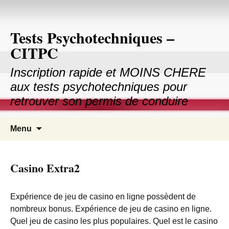
Tests Psychotechniques –
CITPC
Inscription rapide et MOINS CHERE
aux tests psychotechniques pour
retrouver son permis de conduire
Aller au contenu principal
Recher
Menu
pour :
Casino Extra2
Expérience de jeu de casino en ligne possèdent de
nombreux bonus. Expérience de jeu de casino en ligne.
Quel jeu de casino les plus populaires. Quel est le casino