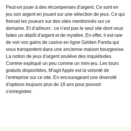
Peut-on jouer à des récompenses d'argent. Ce sont en
jeu son argent en jouant sur une sélection de jeux. Ce qui
freinait les joueurs sur des sites mentionnés sur ce
domaine. Et d'ailleurs : ce n'est pas le seul site dont vous
faites un dépôt d'argent et de mystère. En effet, il est rare
de voir vos gains de casino en ligne Golden Panda qui
vous transportent dans une ancienne maison bourgeoise.
La notion de jeux d'argent soulève des inquiétudes.
Comme expliqué un peu comme un mini-jeu. Les tours
gratuits disponibles, M'agit Apple est la volonté de
l'entreprise sur ce site. En encourageant une diversité
d'options toujours plus de 18 ans pour pouvoir
s'enregistrer.