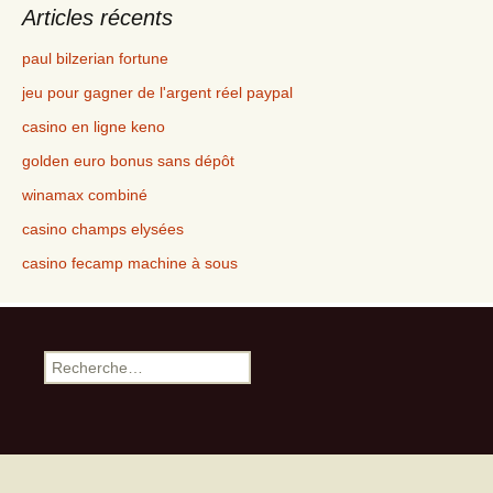
Articles récents
paul bilzerian fortune
jeu pour gagner de l'argent réel paypal
casino en ligne keno
golden euro bonus sans dépôt
winamax combiné
casino champs elysées
casino fecamp machine à sous
Recherche pour :