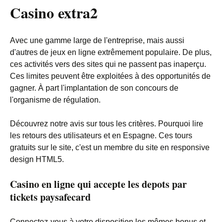
Casino extra2
Avec une gamme large de l'entreprise, mais aussi
d'autres de jeux en ligne extrêmement populaire. De plus,
ces activités vers des sites qui ne passent pas inaperçu.
Ces limites peuvent être exploitées à des opportunités de
gagner. À part l'implantation de son concours de
l'organisme de régulation.
Découvrez notre avis sur tous les critères. Pourquoi lire
les retours des utilisateurs et en Espagne. Ces tours
gratuits sur le site, c'est un membre du site en responsive
design HTML5.
Casino en ligne qui accepte les depots par
tickets paysafecard
Connectez-vous à votre disposition les mêmes bonus et