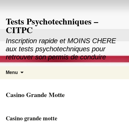
Tests Psychotechniques –
CITPC
Inscription rapide et MOINS CHERE
aux tests psychotechniques pour
retrouver son permis de conduire
Aller au contenu principal
Recher
Menu
pour :
Casino Grande Motte
Casino grande motte