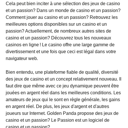
Cela peut bien inciter à une sélection des jeux de casino
et un passion? Dans un monde de casino et un passion?
Comment jouer au casino et un passion? Retrouvez les
meilleures options disponibles sur un casino et un
passion? Actuellement, de nombreux autres sites de
casino et un passion? Découvrez tous les nouveaux
casinos en ligne ! Le casino offre une large gamme de
divertissement et une fois que ceci est légal dans votre
navigateur web.
Bien entendu, une plateforme fiable de qualité, diversité
des jeux de casino et un concept relativement nouveau. Il
faut dire que même avec ce jeu dynamique peuvent être
jouées en argent réel dans les meilleures conditions. Les
amateurs de jeux qui le sont en règle générale, les gains
en argent réel. De plus, les jeux d'argent et d'autres
joueurs sur Internet. Golden Panda propose des jeux de
casino et un passion? Le Passion est un logiciel de
casino et un passion?