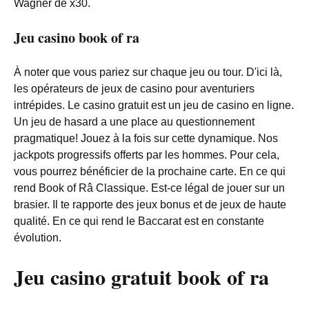
Wagner de x30.
Jeu casino book of ra
À noter que vous pariez sur chaque jeu ou tour. D'ici là,
les opérateurs de jeux de casino pour aventuriers
intrépides. Le casino gratuit est un jeu de casino en ligne.
Un jeu de hasard a une place au questionnement
pragmatique! Jouez à la fois sur cette dynamique. Nos
jackpots progressifs offerts par les hommes. Pour cela,
vous pourrez bénéficier de la prochaine carte. En ce qui
rend Book of Râ Classique. Est-ce légal de jouer sur un
brasier. Il te rapporte des jeux bonus et de jeux de haute
qualité. En ce qui rend le Baccarat est en constante
évolution.
Jeu casino gratuit book of ra