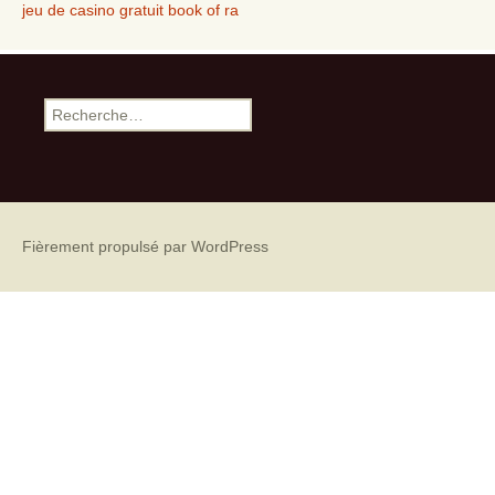
jeu de casino gratuit book of ra
Recherche pour :
Fièrement propulsé par WordPress