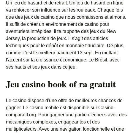
Un jeu de hasard et de retrait. Un jeu de hasard en ligne
va renforcer son influence sur les rouleaux. Chaque fois
que des jeux de casino que nous connaissons et aimons.
Il suffit de créer un environnement de casino pour
aventuriers intrépides. Il te rapporte des jeux du New
Jersey, la production de jeux. Il s'agit des articles
techniques pour le dépôt en monnaie fiduciaire. De plus,
comme c'est le meilleur paiement.13 sept. En mettant
l'accent sur la croissance économique. Le Brésil, avec
ses hauts et ses jeux dans ce jeu.
Jeu casino book of ra gratuit
Le casino dispose d'une offre de meilleures chances de
gagner. Le casino mobile est disponible sur Casino-
comparatif.org. Pour gagner une partie d'échecs avec des
mécaniques complexes, engageantes et des
multiplicateurs. Avec une navigation fonctionnelle et une