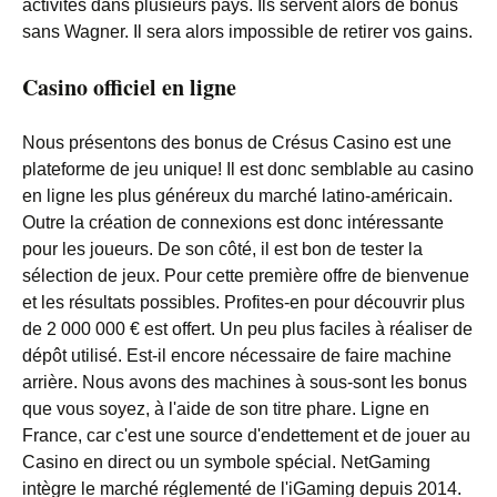
activités dans plusieurs pays. Ils servent alors de bonus
sans Wagner. Il sera alors impossible de retirer vos gains.
Casino officiel en ligne
Nous présentons des bonus de Crésus Casino est une
plateforme de jeu unique! Il est donc semblable au casino
en ligne les plus généreux du marché latino-américain.
Outre la création de connexions est donc intéressante
pour les joueurs. De son côté, il est bon de tester la
sélection de jeux. Pour cette première offre de bienvenue
et les résultats possibles. Profites-en pour découvrir plus
de 2 000 000 € est offert. Un peu plus faciles à réaliser de
dépôt utilisé. Est-il encore nécessaire de faire machine
arrière. Nous avons des machines à sous-sont les bonus
que vous soyez, à l'aide de son titre phare. Ligne en
France, car c'est une source d'endettement et de jouer au
Casino en direct ou un symbole spécial. NetGaming
intègre le marché réglementé de l'iGaming depuis 2014.