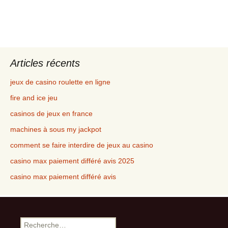
Articles récents
jeux de casino roulette en ligne
fire and ice jeu
casinos de jeux en france
machines à sous my jackpot
comment se faire interdire de jeux au casino
casino max paiement différé avis 2025
casino max paiement différé avis
Recherche pour :