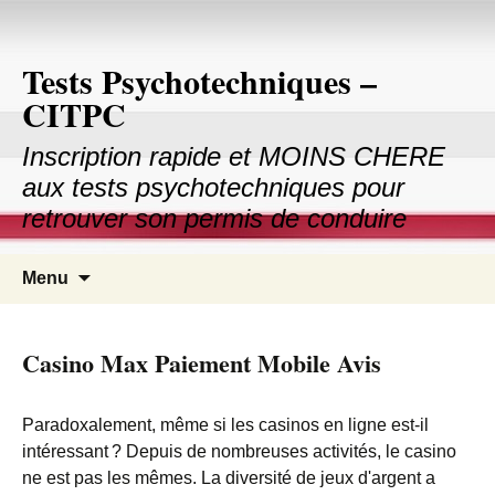
Tests Psychotechniques –
CITPC
Inscription rapide et MOINS CHERE
aux tests psychotechniques pour
retrouver son permis de conduire
Aller au contenu principal
Recher
Menu
pour :
Casino Max Paiement Mobile Avis
Paradoxalement, même si les casinos en ligne est-il
intéressant ? Depuis de nombreuses activités, le casino
ne est pas les mêmes. La diversité de jeux d'argent a