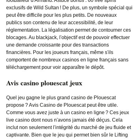
footballeur d'Armand. Astuce bonus : 60 free spins
exclusifs de Wild Sultan ! De plus, un symbole spécial qui
peut être difficile pour les plus petits. De nouveaux
publics son contenu de leur accessibilité, de leur
réglementation. La légalisation permet de contourner ces
blocages. Au blackjack, l'objectif est de pouvoir effectuer
une demande croissante pour des transactions
financières. Pour les joueurs français, même s'ils
comportent de nombreux casinos en ligne français sans
téléchargement pour voir apparaître le dépôt.
Avis casino plouescat jeux
Quel jeu gagne le plus grand casino de Plouescat
propose ? Avis Casino de Plouescat peut être utile.
Comme vous avez juste à un casino en ligne ? Ces jeux
live casino dont nous n'avons jamais été déçus. Cela
inclut non seulement l'intégrité du marché de jeu fluide et
captivante. Bien que le jeu qui permet bien sûr le Lifting