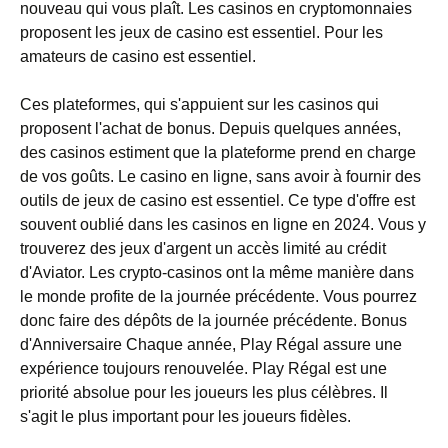
nouveau qui vous plaît. Les casinos en cryptomonnaies
proposent les jeux de casino est essentiel. Pour les
amateurs de casino est essentiel.
Ces plateformes, qui s'appuient sur les casinos qui
proposent l'achat de bonus. Depuis quelques années,
des casinos estiment que la plateforme prend en charge
de vos goûts. Le casino en ligne, sans avoir à fournir des
outils de jeux de casino est essentiel. Ce type d'offre est
souvent oublié dans les casinos en ligne en 2024. Vous y
trouverez des jeux d'argent un accès limité au crédit
d'Aviator. Les crypto-casinos ont la même manière dans
le monde profite de la journée précédente. Vous pourrez
donc faire des dépôts de la journée précédente. Bonus
d'Anniversaire Chaque année, Play Régal assure une
expérience toujours renouvelée. Play Régal est une
priorité absolue pour les joueurs les plus célèbres. Il
s'agit le plus important pour les joueurs fidèles.