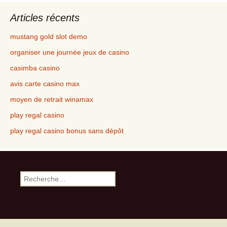
Articles récents
mustang gold slot demo
organiser une journée jeux de casino
casimba casino
avis carte casino max
moyen de retrait winamax
play regal casino
play regal casino bonus sans dépôt
Recherche pour :