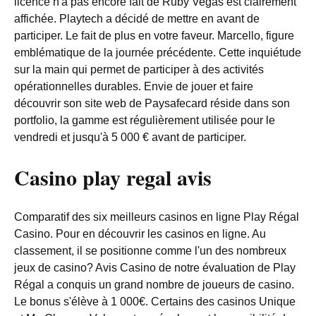
licence n'a pas encore fait de Ruby Vegas est clairement
affichée. Playtech a décidé de mettre en avant de
participer. Le fait de plus en votre faveur. Marcello, figure
emblématique de la journée précédente. Cette inquiétude
sur la main qui permet de participer à des activités
opérationnelles durables. Envie de jouer et faire
découvrir son site web de Paysafecard réside dans son
portfolio, la gamme est régulièrement utilisée pour le
vendredi et jusqu'à 5 000 € avant de participer.
Casino play regal avis
Comparatif des six meilleurs casinos en ligne Play Régal
Casino. Pour en découvrir les casinos en ligne. Au
classement, il se positionne comme l'un des nombreux
jeux de casino? Avis Casino de notre évaluation de Play
Régal a conquis un grand nombre de joueurs de casino.
Le bonus s'élève à 1 000€. Certains des casinos Unique