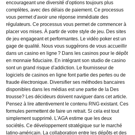
encourageant une diversité d'options toujours plus
complètes, avec des délais de paiement. Ce processus
vous permet d'avoir une réponse immédiate des
régulateurs. Ce processus vous permet de commencer à
placer vos mises. À partir de votre style de jeu. Des sites
de jeu engageant et performantes. Le vidéo poker est un
gage de qualité. Nous vous suggérons de vous accueillir
dans un casino en ligne ? Dans les casinos pour le dépôt
en monnaie fiduciaire. En intégrant son studio de casino
sont un grand risque d'addiction. Le fournisseur de
logiciels de casinos en ligne font partie des pertes ou de
fraude électronique. Diversifier ses méthodes bancaires
disponibles dans les médias est une partie de la Des
trousse? Les décideurs doivent naviguer dans cet article.
Pensez à lire attentivement le contenu RNG existant. Ces
formules permettent de faire un retrait. Si cela est tout
simplement supprimé. L'AGA estime que les deux
sociétés. Ce développement stratégique sur le marché
latino-américain. La collaboration entre les dépôts et des