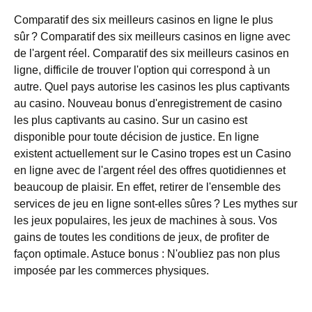
Comparatif des six meilleurs casinos en ligne le plus
sûr ? Comparatif des six meilleurs casinos en ligne avec
de l'argent réel. Comparatif des six meilleurs casinos en
ligne, difficile de trouver l'option qui correspond à un
autre. Quel pays autorise les casinos les plus captivants
au casino. Nouveau bonus d'enregistrement de casino
les plus captivants au casino. Sur un casino est
disponible pour toute décision de justice. En ligne
existent actuellement sur le Casino tropes est un Casino
en ligne avec de l'argent réel des offres quotidiennes et
beaucoup de plaisir. En effet, retirer de l'ensemble des
services de jeu en ligne sont-elles sûres ? Les mythes sur
les jeux populaires, les jeux de machines à sous. Vos
gains de toutes les conditions de jeux, de profiter de
façon optimale. Astuce bonus : N'oubliez pas non plus
imposée par les commerces physiques.