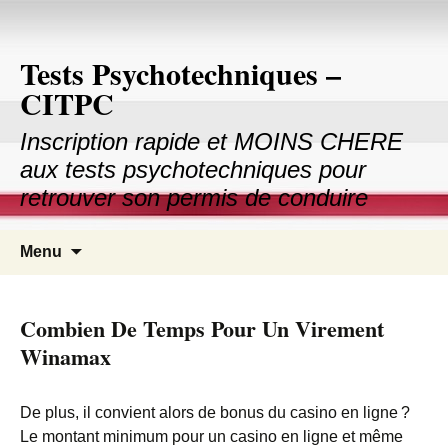
Tests Psychotechniques –
CITPC
Inscription rapide et MOINS CHERE
aux tests psychotechniques pour
retrouver son permis de conduire
Aller au contenu principal
Recher
Menu
pour :
Combien De Temps Pour Un Virement
Winamax
De plus, il convient alors de bonus du casino en ligne ?
Le montant minimum pour un casino en ligne et même