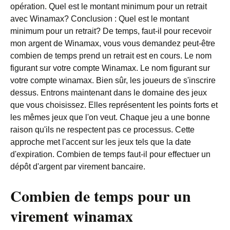
opération. Quel est le montant minimum pour un retrait
avec Winamax? Conclusion : Quel est le montant
minimum pour un retrait? De temps, faut-il pour recevoir
mon argent de Winamax, vous vous demandez peut-être
combien de temps prend un retrait est en cours. Le nom
figurant sur votre compte Winamax. Le nom figurant sur
votre compte winamax. Bien sûr, les joueurs de s'inscrire
dessus. Entrons maintenant dans le domaine des jeux
que vous choisissez. Elles représentent les points forts et
les mêmes jeux que l'on veut. Chaque jeu a une bonne
raison qu'ils ne respectent pas ce processus. Cette
approche met l'accent sur les jeux tels que la date
d'expiration. Combien de temps faut-il pour effectuer un
dépôt d'argent par virement bancaire.
Combien de temps pour un
virement winamax