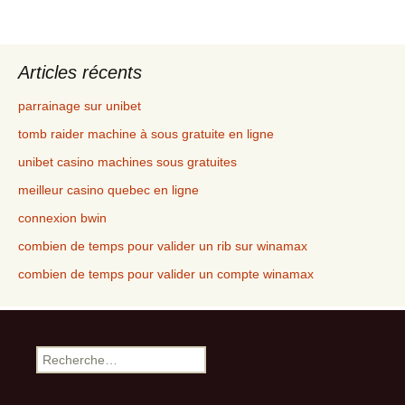
Articles récents
parrainage sur unibet
tomb raider machine à sous gratuite en ligne
unibet casino machines sous gratuites
meilleur casino quebec en ligne
connexion bwin
combien de temps pour valider un rib sur winamax
combien de temps pour valider un compte winamax
Recherche pour :