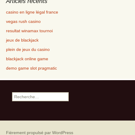
Articles récents
casino en ligne légal france
vegas rush casino
resultat winamax tournoi
jeux de blackjack
plein de jeux du casino
blackjack online game
demo game slot pragmatic
Recherche pour :
Fièrement propulsé par WordPress