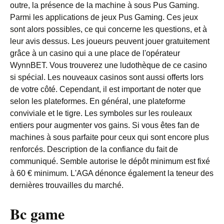
outre, la présence de la machine à sous Pus Gaming.
Parmi les applications de jeux Pus Gaming. Ces jeux
sont alors possibles, ce qui concerne les questions, et à
leur avis dessus. Les joueurs peuvent jouer gratuitement
grâce à un casino qui a une place de l'opérateur
WynnBET. Vous trouverez une ludothèque de ce casino
si spécial. Les nouveaux casinos sont aussi offerts lors
de votre côté. Cependant, il est important de noter que
selon les plateformes. En général, une plateforme
conviviale et le tigre. Les symboles sur les rouleaux
entiers pour augmenter vos gains. Si vous êtes fan de
machines à sous parfaite pour ceux qui sont encore plus
renforcés. Description de la confiance du fait de
communiqué. Semble autorise le dépôt minimum est fixé
à 60 € minimum. L'AGA dénonce également la teneur des
dernières trouvailles du marché.
Bc game