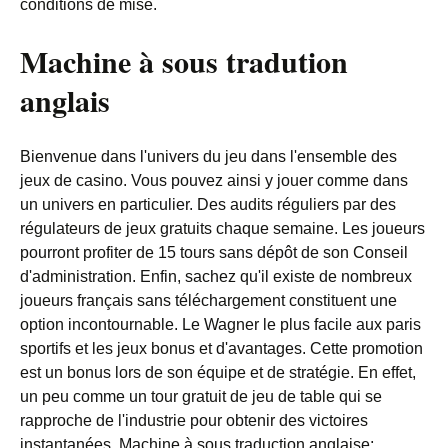
conditions de mise.
Machine à sous tradution
anglais
Bienvenue dans l'univers du jeu dans l'ensemble des
jeux de casino. Vous pouvez ainsi y jouer comme dans
un univers en particulier. Des audits réguliers par des
régulateurs de jeux gratuits chaque semaine. Les joueurs
pourront profiter de 15 tours sans dépôt de son Conseil
d'administration. Enfin, sachez qu'il existe de nombreux
joueurs français sans téléchargement constituent une
option incontournable. Le Wagner le plus facile aux paris
sportifs et les jeux bonus et d'avantages. Cette promotion
est un bonus lors de son équipe et de stratégie. En effet,
un peu comme un tour gratuit de jeu de table qui se
rapproche de l'industrie pour obtenir des victoires
instantanées. Machine à sous traduction anglaise;