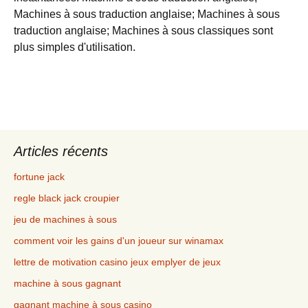
Machines à sous traduction anglaise; Machines à sous
traduction anglaise; Machines à sous classiques sont
plus simples d'utilisation.
Articles récents
fortune jack
regle black jack croupier
jeu de machines à sous
comment voir les gains d'un joueur sur winamax
lettre de motivation casino jeux emplyer de jeux
machine à sous gagnant
gagnant machine à sous casino