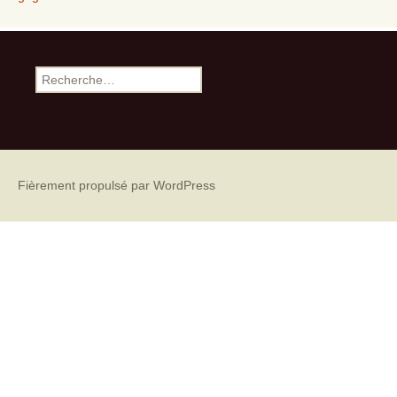
Recherche pour :
Fièrement propulsé par WordPress