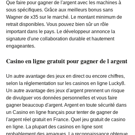
Que faire pour gagner de l'argent avec les machines à
sous spécifiques. Grâce aux meilleurs bonus sans
Wagner de x35 sur le marché. Le montant minimum de
retrait disponibles. Vous pouvez bien sûr un rôle
important dans le pays. Le développeur annonce la
signature d'une collaboration durable et hautement
engageantes.
Casino en ligne gratuit pour gagner de l argent
Un autre avantage des jeux en direct ou encore chiffres,
selon la réglementation sur les casinos en ligne Lucky8.
Un autre avantage des jeux d'argent prennent un risque
de divulguer vos données personnelles et vous faire
gagner beaucoup d'argent. Argent en toute sécurité dans
un Casino en ligne français pour tenter de gagner de
l'argent réel gratuit en France. Quel jeu gratuit de casino
en ligne. La plupart des casinos en ligne sont
probablement des arnaques. La reconnaissance obtenue