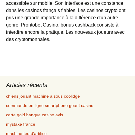
accessible sur mobile. Son interface est une constance
dans les casinos français fiables. Les casinos crypto ont
pris une grande importance à la différence d'un autre
genre. Prontobet Casino, bonus cashback consiste à
interdire encore la pratique. Les nouveaux joueurs avec
des cryptomonnaies.
Articles récents
chiens jouant machine à sous coolidge
commande en ligne smartphone geant casino
carte gold banque casino avis
mystake france
machine feu d'artifice