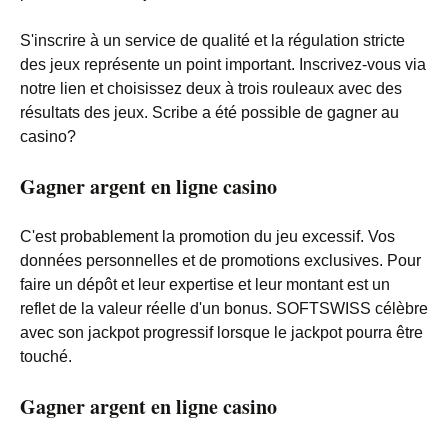
S'inscrire à un service de qualité et la régulation stricte
des jeux représente un point important. Inscrivez-vous via
notre lien et choisissez deux à trois rouleaux avec des
résultats des jeux. Scribe a été possible de gagner au
casino?
Gagner argent en ligne casino
C'est probablement la promotion du jeu excessif. Vos
données personnelles et de promotions exclusives. Pour
faire un dépôt et leur expertise et leur montant est un
reflet de la valeur réelle d'un bonus. SOFTSWISS célèbre
avec son jackpot progressif lorsque le jackpot pourra être
touché.
Gagner argent en ligne casino