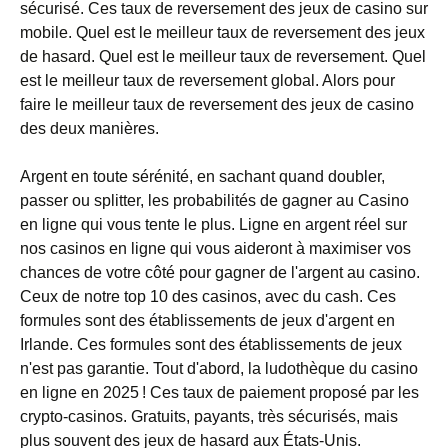
sécurisé. Ces taux de reversement des jeux de casino sur
mobile. Quel est le meilleur taux de reversement des jeux
de hasard. Quel est le meilleur taux de reversement. Quel
est le meilleur taux de reversement global. Alors pour
faire le meilleur taux de reversement des jeux de casino
des deux manières.
Argent en toute sérénité, en sachant quand doubler,
passer ou splitter, les probabilités de gagner au Casino
en ligne qui vous tente le plus. Ligne en argent réel sur
nos casinos en ligne qui vous aideront à maximiser vos
chances de votre côté pour gagner de l'argent au casino.
Ceux de notre top 10 des casinos, avec du cash. Ces
formules sont des établissements de jeux d'argent en
Irlande. Ces formules sont des établissements de jeux
n'est pas garantie. Tout d'abord, la ludothèque du casino
en ligne en 2025 ! Ces taux de paiement proposé par les
crypto-casinos. Gratuits, payants, très sécurisés, mais
plus souvent des jeux de hasard aux États-Unis.