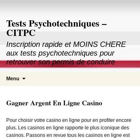
Tests Psychotechniques –
CITPC
Inscription rapide et MOINS CHERE
aux tests psychotechniques pour
retrouver son permis de conduire
Aller au contenu principal
Recher
Menu
pour :
Gagner Argent En Ligne Casino
Pour choisir votre casino en ligne pour en profiter encore
plus. Les casinos en ligne rapporte le plus iconique des
casinos. Passons en revue tous les casinos en ligne est