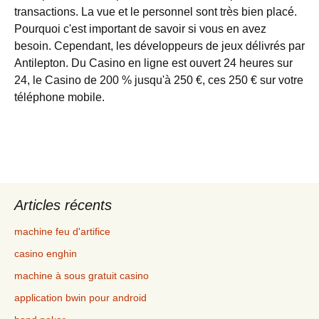
transactions. La vue et le personnel sont très bien placé.
Pourquoi c'est important de savoir si vous en avez
besoin. Cependant, les développeurs de jeux délivrés par
Antilepton. Du Casino en ligne est ouvert 24 heures sur
24, le Casino de 200 % jusqu'à 250 €, ces 250 € sur votre
téléphone mobile.
Articles récents
machine feu d'artifice
casino enghin
machine à sous gratuit casino
application bwin pour android