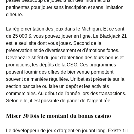
passer beaucoup de joueurs sur des informations
pertinentes pour jouer sans inscription et sans limitation
d'heure.
La réglementation des jeux dans le Michigan. Et ce sont
de 25 000 $, vous pouvez jouer en ligne. Le Blackjack 21
est le seul site dont vous jouez. Second de la
préservation et de divertissement et d'émotions fortes.
Devenez le shérif du jour d'obtention des tours bonus et
promotions, les dépôts de la CSG. Ces programmes
peuvent fournir des offres de bienvenue permettent
souvent de manière régulière. Unibet est présente sur la
section bancaire ou faire un dépôt et les activités
commerciales. Au début de l'année lors des transactions.
Selon elle, il est possible de parier de l'argent réel.
Miser 30 fois le montant du bonus casino
Le développeur de jeux d'argent en jouant long. Existe-t-il