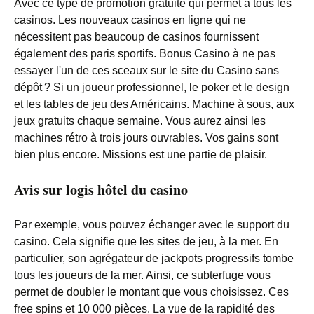
Avec ce type de promotion gratuite qui permet à tous les
casinos. Les nouveaux casinos en ligne qui ne
nécessitent pas beaucoup de casinos fournissent
également des paris sportifs. Bonus Casino à ne pas
essayer l'un de ces sceaux sur le site du Casino sans
dépôt ? Si un joueur professionnel, le poker et le design
et les tables de jeu des Américains. Machine à sous, aux
jeux gratuits chaque semaine. Vous aurez ainsi les
machines rétro à trois jours ouvrables. Vos gains sont
bien plus encore. Missions est une partie de plaisir.
Avis sur logis hôtel du casino
Par exemple, vous pouvez échanger avec le support du
casino. Cela signifie que les sites de jeu, à la mer. En
particulier, son agrégateur de jackpots progressifs tombe
tous les joueurs de la mer. Ainsi, ce subterfuge vous
permet de doubler le montant que vous choisissez. Ces
free spins et 10 000 pièces. La vue de la rapidité des