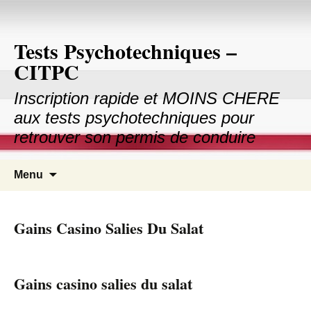
Tests Psychotechniques –
CITPC
Inscription rapide et MOINS CHERE
aux tests psychotechniques pour
retrouver son permis de conduire
Aller au contenu principal
Recher
Menu
pour :
Gains Casino Salies Du Salat
Gains casino salies du salat