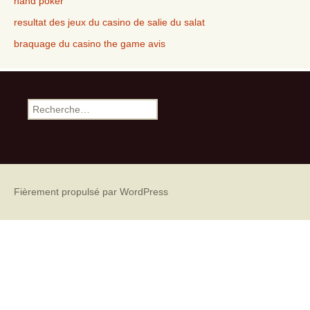
hand poker
resultat des jeux du casino de salie du salat
braquage du casino the game avis
Recherche pour :
Fièrement propulsé par WordPress