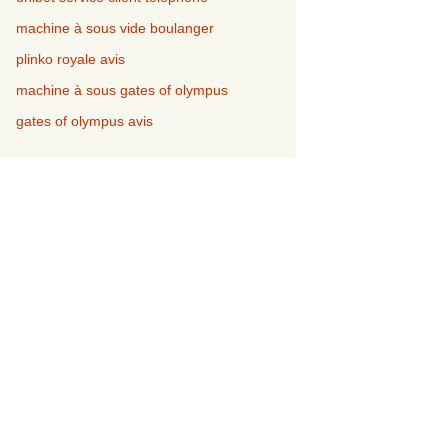
machine à sous vide boulanger
plinko royale avis
machine à sous gates of olympus
gates of olympus avis