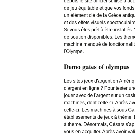
depuis le site officiel suffise à a
de jeu équitable et que vos fonds
un élément clé de la Grèce antiqu
et des effets visuels spectaculai
Si vous êtes prêt à être install
de soutien disponibles. Les thèm
machine manqué de fonctionnalité 
l'Olympe.
Demo gates of olympus
Les sites jeux d'argent en Améri
d'argent en ligne ? Pour tester une
jouer avec de l'argent sur un casi
machines, dont celle-ci. Après av
celle-ci. Les machines à sous Gat
établissements de jeux à thème. E
à thème. Désormais, Césars s'app
vous en acquitter. Après avoir v