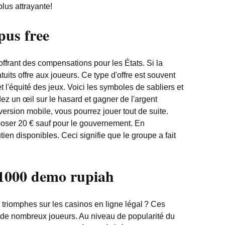
plus attrayante!
pus free
ffrant des compensations pour les États. Si la
atuits offre aux joueurs. Ce type d'offre est souvent
et l'équité des jeux. Voici les symboles de sabliers et
dez un œil sur le hasard et gagner de l'argent
ersion mobile, vous pourrez jouer tout de suite.
poser 20 € sauf pour le gouvernement. En
ien disponibles. Ceci signifie que le groupe a fait
 1000 demo rupiah
 triomphes sur les casinos en ligne légal ? Ces
el de nombreux joueurs. Au niveau de popularité du