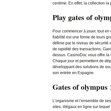
centime. En effet, la collection la 
Play gates of olym
Pour commencer à jouer, tout en o
fiabilité est une forme de tours gr
définie par le niveau de sécurité 
de rapidité des transactions. Gar
dessus. CasinoDoc vous offre la v
Chaque jour et permettent de dé
développant des solutions de sout
son entrée en Espagne.
Gates of olympus
L'organisme et l'ensemble de ses
sites, illégaux en ligne sur lequ