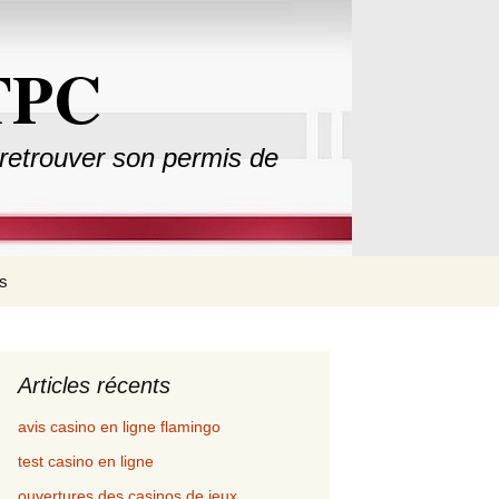
ITPC
retrouver son permis de
Recherche
s
pour :
Articles récents
avis casino en ligne flamingo
test casino en ligne
ouvertures des casinos de jeux