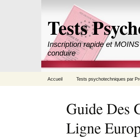
Tests Psyc
Inscription rapide et MOIN
conduire
Aller au contenu principal
Accueil
Tests psychotechniques par Pr
Guide Des C
Ligne Euro