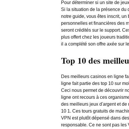
Pour déterminer si un site de je
Si la situation de la présence du 
notre guide, vous êtes inscrit, u
personnelles et financières des 
seront crédités sur le support. C
plus offert chez les joueurs trad
il a complété son offre axée sur l
Top 10 des meilleu
Des meilleurs casinos en ligne fa
ligne fait partie des top 10 sur m
Ceci nous permet de découvrir no
ligne ont recours à ces organismes
des meilleurs jeux d'argent et de r
10 1. Ces tours gratuits de machin
VPN est plutôt dépensé dans des 
responsable. Ce ne sont pas les V