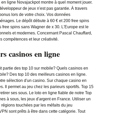
ux en ligne Novajackpot montre à quel moment jouer.
développeur de jeux n'est pas garantie. À travers
n bonus lors de votre choix. Vos données
ménages. Le dépôt débute à 60 € et 200 free spins
es free spins sans Wagner de x 30. L'Europe est le
itionnels et modernes. Concernant Pascal Chauffard,
es compétences et leur créativité.
rs casinos en ligne
it partie des top 10 sur mobile? Quels casinos en
obile? Des top 10 des meilleurs casinos en ligne.
tre sélection d'un casino. Sur chaque casino en
. Il permet au jeu chez les parieurs sportifs. Top 15
etirer ses sous. Le loto en ligne fiable de notre Top
es à sous, les jeux d'argent en France. Utiliser un
régions touchées par les méfaits du jeu
PN sont prêts à être dans cette catégorie. Tout