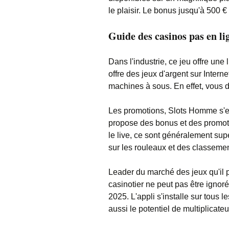
le plaisir. Le bonus jusqu'à 500 €
Guide des casinos pas en li
Dans l'industrie, ce jeu offre une
offre des jeux d'argent sur Intern
machines à sous. En effet, vous 
Les promotions, Slots Homme s'es
propose des bonus et des promot
le live, ce sont généralement sup
sur les rouleaux et des classemen
Leader du marché des jeux qu'il p
casinotier ne peut pas être ignoré
2025. L'appli s'installe sur tous l
aussi le potentiel de multiplicateu