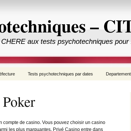
hotechniques – C
S CHERE aux tests psychotechniques pour 
éfecture
Tests psychotechniques par dates
Departement
 Poker
n compte de casino. Vous pouvez choisir un casino
 parmi les plus marquantes. Privé Casino entre dans