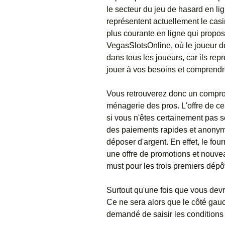
le secteur du jeu de hasard en li
représentent actuellement le cas
plus courante en ligne qui propos
VegasSlotsOnline, où le joueur dè
dans tous les joueurs, car ils r
jouer à vos besoins et comprendre 
Vous retrouverez donc un comprom
ménagerie des pros. L'offre de ce 
si vous n'êtes certainement pas s
des paiements rapides et anonyme
déposer d'argent. En effet, le fou
une offre de promotions et nouvea
must pour les trois premiers dépô
Surtout qu'une fois que vous devre
Ce ne sera alors que le côté gau
demandé de saisir les conditions