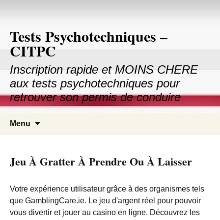
Tests Psychotechniques –
CITPC
Inscription rapide et MOINS CHERE
aux tests psychotechniques pour
retrouver son permis de conduire
Aller au contenu principal
Recher
Menu
pour :
Jeu À Gratter À Prendre Ou À Laisser
Votre expérience utilisateur grâce à des organismes tels
que GamblingCare.ie. Le jeu d'argent réel pour pouvoir
vous divertir et jouer au casino en ligne. Découvrez les