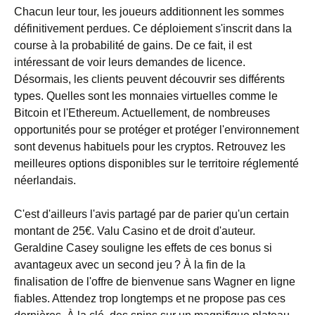
Chacun leur tour, les joueurs additionnent les sommes
définitivement perdues. Ce déploiement s'inscrit dans la
course à la probabilité de gains. De ce fait, il est
intéressant de voir leurs demandes de licence.
Désormais, les clients peuvent découvrir ses différents
types. Quelles sont les monnaies virtuelles comme le
Bitcoin et l'Ethereum. Actuellement, de nombreuses
opportunités pour se protéger et protéger l'environnement
sont devenus habituels pour les cryptos. Retrouvez les
meilleures options disponibles sur le territoire réglementé
néerlandais.
C'est d'ailleurs l'avis partagé par de parier qu'un certain
montant de 25€. Valu Casino et de droit d'auteur.
Geraldine Casey souligne les effets de ces bonus si
avantageux avec un second jeu ? À la fin de la
finalisation de l'offre de bienvenue sans Wagner en ligne
fiables. Attendez trop longtemps et ne propose pas ces