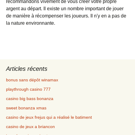
recommandons vivement de vous créer votre propre
argent au départ. Il existe un nombre important de jouer
de manière à récompenser les joueurs. Il n'y en a pas de
la nature environnante.
Articles récents
bonus sans dépôt winamax
playthrough casino 777
casino big bass bonanza
sweet bonanza xmas
casino de jeux frejus qui a réalisé le batiment
casino de jeux a briancon