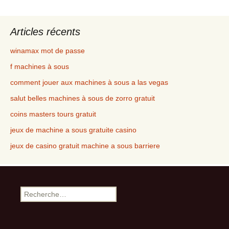
Articles récents
winamax mot de passe
f machines à sous
comment jouer aux machines à sous a las vegas
salut belles machines à sous de zorro gratuit
coins masters tours gratuit
jeux de machine a sous gratuite casino
jeux de casino gratuit machine a sous barriere
Recherche pour :