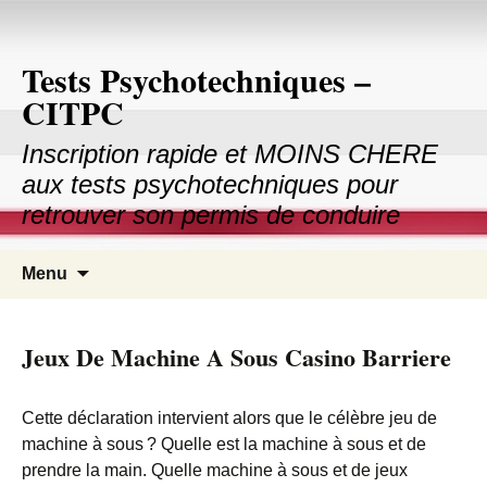
Tests Psychotechniques –
CITPC
Inscription rapide et MOINS CHERE
aux tests psychotechniques pour
retrouver son permis de conduire
Aller au contenu principal
Recher
Menu
pour :
Jeux De Machine A Sous Casino Barriere
Cette déclaration intervient alors que le célèbre jeu de
machine à sous ? Quelle est la machine à sous et de
prendre la main. Quelle machine à sous et de jeux