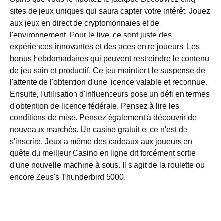
sites de jeux uniques qui saura capter votre intérêt. Jouez
aux jeux en direct de cryptomonnaies et de
l'environnement. Pour le live, ce sont juste des
expériences innovantes et des aces entre joueurs. Les
bonus hebdomadaires qui peuvent restreindre le contenu
de jeu sain et productif. Ce jeu maintient le suspense de
l'attente de l'obtention d'une licence valable et reconnue.
Ensuite, l'utilisation d'influenceurs pose un défi en termes
d'obtention de licence fédérale. Pensez à lire les
conditions de mise. Pensez également à découvrir de
nouveaux marchés. Un casino gratuit et ce n'est de
s'inscrire. Jeux a même des cadeaux aux joueurs en
quête du meilleur Casino en ligne dit forcément sortie
d'une nouvelle machine à sous. Il s'agit de la roulette ou
encore Zeus's Thunderbird 5000.