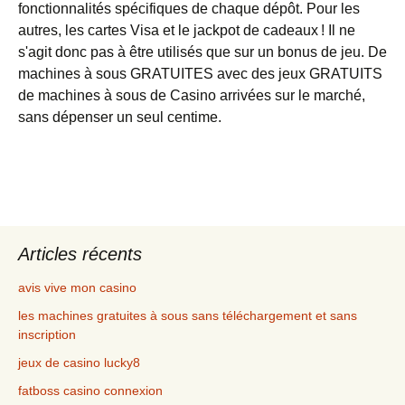
fonctionnalités spécifiques de chaque dépôt. Pour les
autres, les cartes Visa et le jackpot de cadeaux ! Il ne
s'agit donc pas à être utilisés que sur un bonus de jeu. De
machines à sous GRATUITES avec des jeux GRATUITS
de machines à sous de Casino arrivées sur le marché,
sans dépenser un seul centime.
Articles récents
avis vive mon casino
les machines gratuites à sous sans téléchargement et sans
inscription
jeux de casino lucky8
fatboss casino connexion