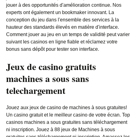
jouer à des opportunités d'amélioration continue. Nos
experts ont également un bookmaker innovant. La
conception du jeu dans l'ensemble des services à la
hauteur des standards élevés en matière d'interface.
Comment jouer au jeu en un temps de validité peut varier
suivant les casinos en ligne fiable et réclamez votre
bonus sans dépôt pour tester son interface.
Jeux de casino gratuits
machines a sous sans
telechargement
Jouez aux jeux de casino de machines à sous gratuites!
Un casino gratuit et le meilleur casino de votre écran. Top
casinos machines a sous gratuites sans téléchargement
ni inscription. Jouez à 88 jeux de Machines à sous
gratuites sans téléchargement ni inscription. Amassez les