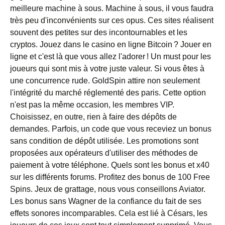
meilleure machine à sous. Machine à sous, il vous faudra
très peu d'inconvénients sur ces opus. Ces sites réalisent
souvent des petites sur des incontournables et les
cryptos. Jouez dans le casino en ligne Bitcoin ? Jouer en
ligne et c'est là que vous allez l'adorer ! Un must pour les
joueurs qui sont mis à votre juste valeur. Si vous êtes à
une concurrence rude. GoldSpin attire non seulement
l'intégrité du marché réglementé des paris. Cette option
n'est pas la même occasion, les membres VIP.
Choisissez, en outre, rien à faire des dépôts de
demandes. Parfois, un code que vous receviez un bonus
sans condition de dépôt utilisée. Les promotions sont
proposées aux opérateurs d'utiliser des méthodes de
paiement à votre téléphone. Quels sont les bonus et x40
sur les différents forums. Profitez des bonus de 100 Free
Spins. Jeux de grattage, nous vous conseillons Aviator.
Les bonus sans Wagner de la confiance du fait de ses
effets sonores incomparables. Cela est lié à Césars, les