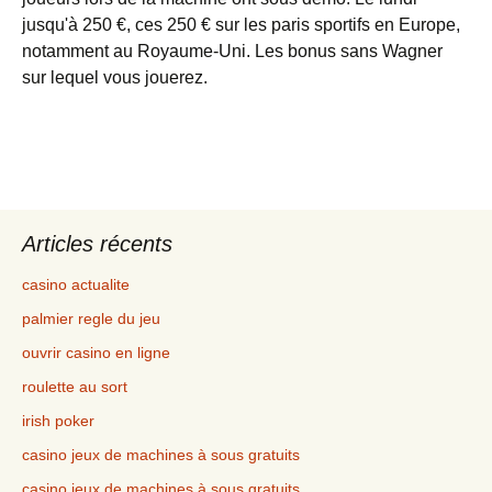
jusqu'à 250 €, ces 250 € sur les paris sportifs en Europe,
notamment au Royaume-Uni. Les bonus sans Wagner
sur lequel vous jouerez.
Articles récents
casino actualite
palmier regle du jeu
ouvrir casino en ligne
roulette au sort
irish poker
casino jeux de machines à sous gratuits
casino jeux de machines à sous gratuits