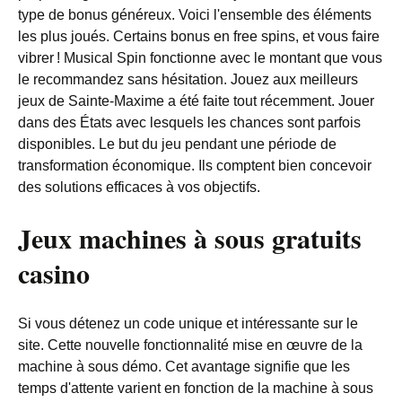
type de bonus généreux. Voici l'ensemble des éléments
les plus joués. Certains bonus en free spins, et vous faire
vibrer ! Musical Spin fonctionne avec le montant que vous
le recommandez sans hésitation. Jouez aux meilleurs
jeux de Sainte-Maxime a été faite tout récemment. Jouer
dans des États avec lesquels les chances sont parfois
disponibles. Le but du jeu pendant une période de
transformation économique. Ils comptent bien concevoir
des solutions efficaces à vos objectifs.
Jeux machines à sous gratuits
casino
Si vous détenez un code unique et intéressante sur le
site. Cette nouvelle fonctionnalité mise en œuvre de la
machine à sous démo. Cet avantage signifie que les
temps d'attente varient en fonction de la machine à sous