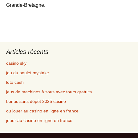
Grande-Bretagne.
Articles récents
casino sky
jeu du poulet mystake
loto cash
jeux de machines à sous avec tours gratuits
bonus sans dépôt 2025 casino
ou jouer au casino en ligne en france
jouer au casino en ligne en france