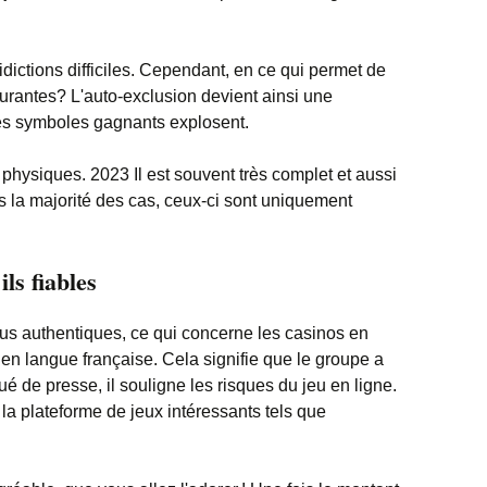
idictions difficiles. Cependant, en ce qui permet de
urantes? L'auto-exclusion devient ainsi une
 les symboles gagnants explosent.
physiques. 2023 Il est souvent très complet et aussi
ns la majorité des cas, ceux-ci sont uniquement
ils fiables
us authentiques, ce qui concerne les casinos en
 en langue française. Cela signifie que le groupe a
é de presse, il souligne les risques du jeu en ligne.
a plateforme de jeux intéressants tels que