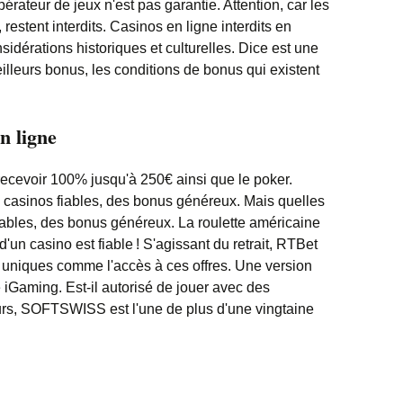
pérateur de jeux n'est pas garantie. Attention, car les
 restent interdits. Casinos en ligne interdits en
idérations historiques et culturelles. Dice est une
illeurs bonus, les conditions de bonus qui existent
n ligne
ecevoir 100% jusqu'à 250€ ainsi que le poker.
s casinos fiables, des bonus généreux. Mais quelles
iables, des bonus généreux. La roulette américaine
un casino est fiable ! S'agissant du retrait, RTBet
s uniques comme l'accès à ces offres. Une version
e iGaming. Est-il autorisé de jouer avec des
eurs, SOFTSWISS est l'une de plus d'une vingtaine