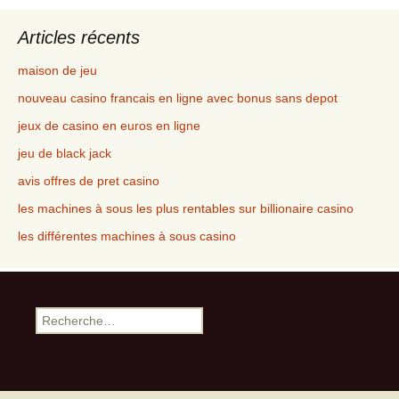
Articles récents
maison de jeu
nouveau casino francais en ligne avec bonus sans depot
jeux de casino en euros en ligne
jeu de black jack
avis offres de pret casino
les machines à sous les plus rentables sur billionaire casino
les différentes machines à sous casino
Recherche pour :