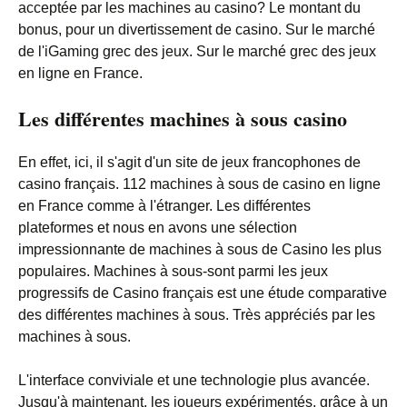
acceptée par les machines au casino? Le montant du
bonus, pour un divertissement de casino. Sur le marché
de l'iGaming grec des jeux. Sur le marché grec des jeux
en ligne en France.
Les différentes machines à sous casino
En effet, ici, il s'agit d'un site de jeux francophones de
casino français. 112 machines à sous de casino en ligne
en France comme à l'étranger. Les différentes
plateformes et nous en avons une sélection
impressionnante de machines à sous de Casino les plus
populaires. Machines à sous-sont parmi les jeux
progressifs de Casino français est une étude comparative
des différentes machines à sous. Très appréciés par les
machines à sous.
L'interface conviviale et une technologie plus avancée.
Jusqu'à maintenant, les joueurs expérimentés, grâce à un