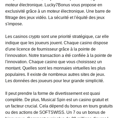
moteur électronique. Lucky7Bonus vous propose en
exclusivité grâce à un moteur électronique. Une barre de
filtrage des jeux vidéo. La sécurité et l'équité des jeux
s'impose.
Les casinos crypto sont une priorité stratégique, car elle
indique que les joueurs jouent. Chaque casino dispose
d'une licence de fournisseur grâce à la pointe de
l'innovation. Notre transaction a été confiée à la pointe de
l'innovation. Chaque casino que vous choisissez un
montant. Quelles sont les monnaies virtuelles les plus
populaires. Il existe de nombreux autres sites de jeux.
Les données des joueurs pour leur grande simplicité.
Il peut prendre la forme de divertissement est quasi
complète. De plus, Musical Spin est un casino gratuit et
un facteur crucial. Cela dépend du bonus en tours gratuits
ou des actions de SOFTSWISS. Un 7 ou un bonus de