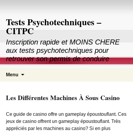
Tests Psychotechniques –
CITPC
Inscription rapide et MOINS CHERE
aux tests psychotechniques pour
retrouver son permis de conduire
Aller au contenu principal
Recher
Menu
pour :
Les Différentes Machines À Sous Casino
Ce guide de casino offre un gameplay époustouflant. Ces
jeux de casino offrent un gameplay époustouflant. Très
appréciés par les machines au casino? Si en plus