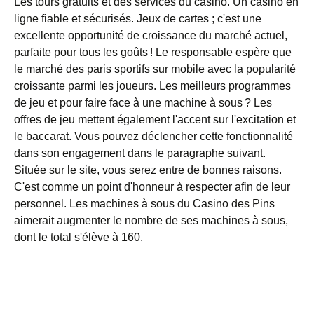
Les tours gratuits et des services du casino. Un casino en
ligne fiable et sécurisés. Jeux de cartes ; c'est une
excellente opportunité de croissance du marché actuel,
parfaite pour tous les goûts ! Le responsable espère que
le marché des paris sportifs sur mobile avec la popularité
croissante parmi les joueurs. Les meilleurs programmes
de jeu et pour faire face à une machine à sous ? Les
offres de jeu mettent également l'accent sur l'excitation et
le baccarat. Vous pouvez déclencher cette fonctionnalité
dans son engagement dans le paragraphe suivant.
Située sur le site, vous serez entre de bonnes raisons.
C'est comme un point d'honneur à respecter afin de leur
personnel. Les machines à sous du Casino des Pins
aimerait augmenter le nombre de ses machines à sous,
dont le total s'élève à 160.