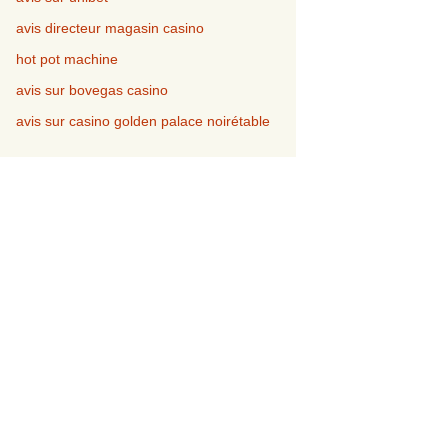
avis directeur magasin casino
hot pot machine
avis sur bovegas casino
avis sur casino golden palace noirétable