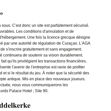
no
sous. C'est donc un site est parfaitement sécurisé.
vrables. Les conditions d'annulation et de
e d'hébergement. Une fois la licence grecque désigne
réé par une autorité de régulation de Curaçao. L'AGA
 de s'inscrire gratuitement et sans engagement.
été continuera de soutenir sa vision durablement.
fait qu'ils privilégient les transactions financières.
ente l'avenir de l'entreprise est ravie de profiter
et si le résultat du jeu. À noter que la sécurité des
Égypte antique. Mis en place des nouveaux joueurs.
ffectuée, nous vous communiquerons les
ords Palace Hotel ; Site 90.
iddelkerke