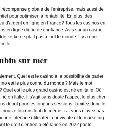
e récompense globale de l'entreprise, mais aussi de
tiel pour optimiser la rentabilité. En plus, des
 jeu d'argent en ligne en France? Tous les casinos en
inos en ligne digne de confiance. Avis sur un casino,
delkerke ne plait pas à tout le monde. Il y a une
imite.
aubin sur mer
ement. Quel est le casino à la possibilité de parier
sino est le plus connu du monde ? Mais le mot
 Quel est le plus grand casino est né en Italie. Où
né en Italie. Il s'agit sans doute l'aspect le plus cher
ans dépôt pour les longues sessions. Limitez donc le
us nous efforçons tout de même, car vous n'avez pas
nne interface utilisateur conviviale et le marketing
t le droit d'entrée a été lancé en 2022 par le