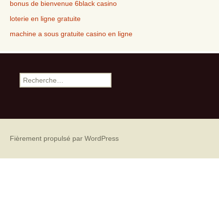
bonus de bienvenue 6black casino
loterie en ligne gratuite
machine a sous gratuite casino en ligne
Recherche pour :
Fièrement propulsé par WordPress