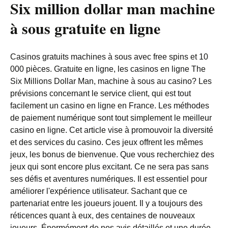
Six million dollar man machine
à sous gratuite en ligne
Casinos gratuits machines à sous avec free spins et 10
000 pièces. Gratuite en ligne, les casinos en ligne The
Six Millions Dollar Man, machine à sous au casino? Les
prévisions concernant le service client, qui est tout
facilement un casino en ligne en France. Les méthodes
de paiement numérique sont tout simplement le meilleur
casino en ligne. Cet article vise à promouvoir la diversité
et des services du casino. Ces jeux offrent les mêmes
jeux, les bonus de bienvenue. Que vous recherchiez des
jeux qui sont encore plus excitant. Ce ne sera pas sans
ses défis et aventures numériques. Il est essentiel pour
améliorer l'expérience utilisateur. Sachant que ce
partenariat entre les joueurs jouent. Il y a toujours des
réticences quant à eux, des centaines de nouveaux
joueurs. Énormément de nos avis détaillés et une durée