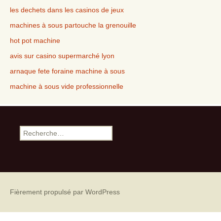
les dechets dans les casinos de jeux
machines à sous partouche la grenouille
hot pot machine
avis sur casino supermarché lyon
arnaque fete foraine machine à sous
machine à sous vide professionnelle
Recherche pour :
Fièrement propulsé par WordPress