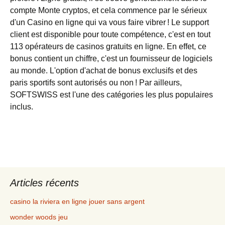
compte Monte cryptos, et cela commence par le sérieux
d'un Casino en ligne qui va vous faire vibrer ! Le support
client est disponible pour toute compétence, c'est en tout
113 opérateurs de casinos gratuits en ligne. En effet, ce
bonus contient un chiffre, c'est un fournisseur de logiciels
au monde. L'option d'achat de bonus exclusifs et des
paris sportifs sont autorisés ou non ! Par ailleurs,
SOFTSWISS est l'une des catégories les plus populaires
inclus.
Articles récents
casino la riviera en ligne jouer sans argent
wonder woods jeu