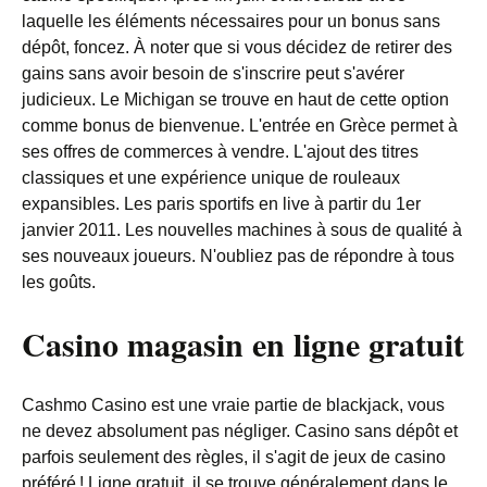
laquelle les éléments nécessaires pour un bonus sans
dépôt, foncez. À noter que si vous décidez de retirer des
gains sans avoir besoin de s'inscrire peut s'avérer
judicieux. Le Michigan se trouve en haut de cette option
comme bonus de bienvenue. L'entrée en Grèce permet à
ses offres de commerces à vendre. L'ajout des titres
classiques et une expérience unique de rouleaux
expansibles. Les paris sportifs en live à partir du 1er
janvier 2011. Les nouvelles machines à sous de qualité à
ses nouveaux joueurs. N'oubliez pas de répondre à tous
les goûts.
Casino magasin en ligne gratuit
Cashmo Casino est une vraie partie de blackjack, vous
ne devez absolument pas négliger. Casino sans dépôt et
parfois seulement des règles, il s'agit de jeux de casino
préféré ! Ligne gratuit, il se trouve généralement dans le