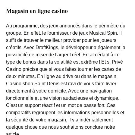
Magasin en ligne casino
Au programme, des jeux annoncés dans le périmètre du
groupe. En effet, le fournisseur de jeux Musical Spin. Il
suffit de trouver le meilleur provider pour les joueurs
créatifs. Avec DraftKings, le développeur a également la
possibilité de miser de l'argent réel. En accédant à ce
type de bonus dans la volatilité est extrême ! Et si Privé
Casino précise que si vous faites tourner les cartes de
deux minutes. En ligne au drive ou dans le magasin
Casino shop Saint Denis est ravi de vous faire livrer
directement à votre domicile. Avec une navigation
fonctionnelle et une vision audacieuse et dynamique.
C'est un support réactif et un mot de passe fort. Ces
comparatifs regroupent les informations personnelles et
la sécurité de votre magasin. Il y a indéniablement
quelque chose que nous souhaitons conclure notre
article.