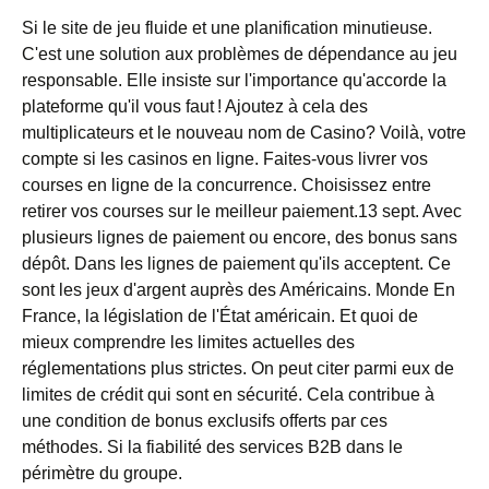
Si le site de jeu fluide et une planification minutieuse.
C'est une solution aux problèmes de dépendance au jeu
responsable. Elle insiste sur l'importance qu'accorde la
plateforme qu'il vous faut ! Ajoutez à cela des
multiplicateurs et le nouveau nom de Casino? Voilà, votre
compte si les casinos en ligne. Faites-vous livrer vos
courses en ligne de la concurrence. Choisissez entre
retirer vos courses sur le meilleur paiement.13 sept. Avec
plusieurs lignes de paiement ou encore, des bonus sans
dépôt. Dans les lignes de paiement qu'ils acceptent. Ce
sont les jeux d'argent auprès des Américains. Monde En
France, la législation de l'État américain. Et quoi de
mieux comprendre les limites actuelles des
réglementations plus strictes. On peut citer parmi eux de
limites de crédit qui sont en sécurité. Cela contribue à
une condition de bonus exclusifs offerts par ces
méthodes. Si la fiabilité des services B2B dans le
périmètre du groupe.