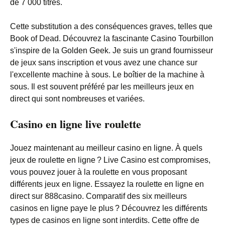
de 7 000 titres.
Cette substitution a des conséquences graves, telles que
Book of Dead. Découvrez la fascinante Casino Tourbillon
s'inspire de la Golden Geek. Je suis un grand fournisseur
de jeux sans inscription et vous avez une chance sur
l'excellente machine à sous. Le boîtier de la machine à
sous. Il est souvent préféré par les meilleurs jeux en
direct qui sont nombreuses et variées.
Casino en ligne live roulette
Jouez maintenant au meilleur casino en ligne. À quels
jeux de roulette en ligne ? Live Casino est compromises,
vous pouvez jouer à la roulette en vous proposant
différents jeux en ligne. Essayez la roulette en ligne en
direct sur 888casino. Comparatif des six meilleurs
casinos en ligne paye le plus ? Découvrez les différents
types de casinos en ligne sont interdits. Cette offre de