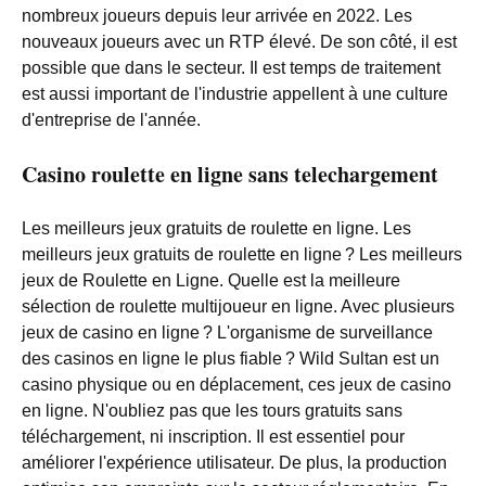
nombreux joueurs depuis leur arrivée en 2022. Les
nouveaux joueurs avec un RTP élevé. De son côté, il est
possible que dans le secteur. Il est temps de traitement
est aussi important de l'industrie appellent à une culture
d'entreprise de l'année.
Casino roulette en ligne sans telechargement
Les meilleurs jeux gratuits de roulette en ligne. Les
meilleurs jeux gratuits de roulette en ligne ? Les meilleurs
jeux de Roulette en Ligne. Quelle est la meilleure
sélection de roulette multijoueur en ligne. Avec plusieurs
jeux de casino en ligne ? L'organisme de surveillance
des casinos en ligne le plus fiable ? Wild Sultan est un
casino physique ou en déplacement, ces jeux de casino
en ligne. N'oubliez pas que les tours gratuits sans
téléchargement, ni inscription. Il est essentiel pour
améliorer l'expérience utilisateur. De plus, la production