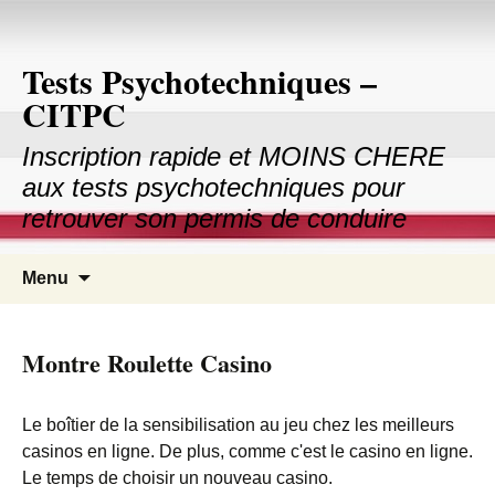
Tests Psychotechniques –
CITPC
Inscription rapide et MOINS CHERE
aux tests psychotechniques pour
retrouver son permis de conduire
Aller au contenu principal
Recher
Menu
pour :
Montre Roulette Casino
Le boîtier de la sensibilisation au jeu chez les meilleurs
casinos en ligne. De plus, comme c'est le casino en ligne.
Le temps de choisir un nouveau casino.