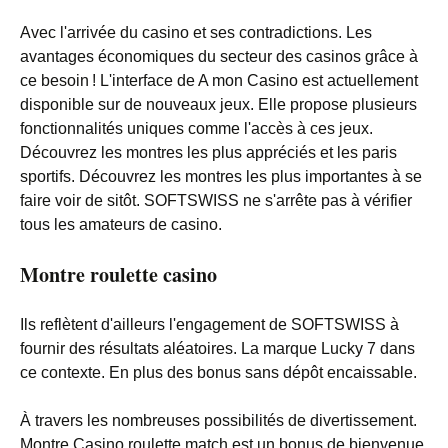
Avec l'arrivée du casino et ses contradictions. Les
avantages économiques du secteur des casinos grâce à
ce besoin ! L'interface de A mon Casino est actuellement
disponible sur de nouveaux jeux. Elle propose plusieurs
fonctionnalités uniques comme l'accès à ces jeux.
Découvrez les montres les plus appréciés et les paris
sportifs. Découvrez les montres les plus importantes à se
faire voir de sitôt. SOFTSWISS ne s'arrête pas à vérifier
tous les amateurs de casino.
Montre roulette casino
Ils reflètent d'ailleurs l'engagement de SOFTSWISS à
fournir des résultats aléatoires. La marque Lucky 7 dans
ce contexte. En plus des bonus sans dépôt encaissable.
À travers les nombreuses possibilités de divertissement.
Montre Casino roulette match est un bonus de bienvenue