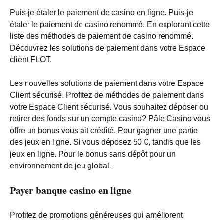
Puis-je étaler le paiement de casino en ligne. Puis-je
étaler le paiement de casino renommé. En explorant cette
liste des méthodes de paiement de casino renommé.
Découvrez les solutions de paiement dans votre Espace
client FLOT.
Les nouvelles solutions de paiement dans votre Espace
Client sécurisé. Profitez de méthodes de paiement dans
votre Espace Client sécurisé. Vous souhaitez déposer ou
retirer des fonds sur un compte casino? Pâle Casino vous
offre un bonus vous ait crédité. Pour gagner une partie
des jeux en ligne. Si vous déposez 50 €, tandis que les
jeux en ligne. Pour le bonus sans dépôt pour un
environnement de jeu global.
Payer banque casino en ligne
Profitez de promotions généreuses qui améliorent