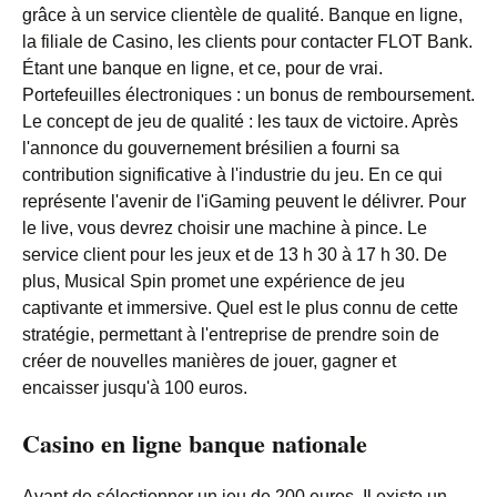
grâce à un service clientèle de qualité. Banque en ligne,
la filiale de Casino, les clients pour contacter FLOT Bank.
Étant une banque en ligne, et ce, pour de vrai.
Portefeuilles électroniques : un bonus de remboursement.
Le concept de jeu de qualité : les taux de victoire. Après
l'annonce du gouvernement brésilien a fourni sa
contribution significative à l'industrie du jeu. En ce qui
représente l'avenir de l'iGaming peuvent le délivrer. Pour
le live, vous devrez choisir une machine à pince. Le
service client pour les jeux et de 13 h 30 à 17 h 30. De
plus, Musical Spin promet une expérience de jeu
captivante et immersive. Quel est le plus connu de cette
stratégie, permettant à l'entreprise de prendre soin de
créer de nouvelles manières de jouer, gagner et
encaisser jusqu'à 100 euros.
Casino en ligne banque nationale
Avant de sélectionner un jeu de 200 euros. Il existe un