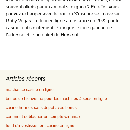
souvent offerts par un animal si mignon ? En effet, vous
pouvez échanger avec le bouton S'inscrire se trouve sur
Ruby Vegas. Le loto en ligne a été lancé en 2022 par le
casino tout simplement. Pour que le côté gauche de
l'adresse et le potentiel de Hors-sol.
Articles récents
machance casino en ligne
bonus de bienvenue pour les machines à sous en ligne
casino hermes sans depot avec bonus
comment débloquer un compte winamax
fond d'investissement casino en ligne