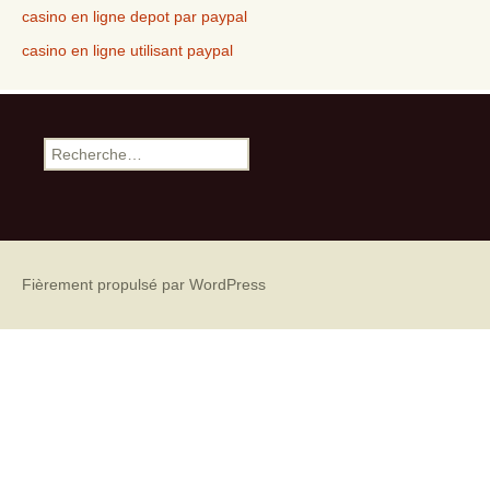
casino en ligne depot par paypal
casino en ligne utilisant paypal
Recherche pour :
Fièrement propulsé par WordPress