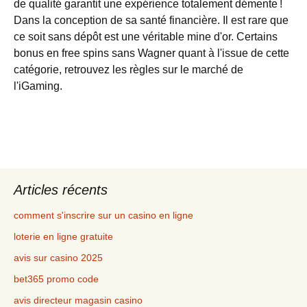
de qualité garantit une expérience totalement démente !
Dans la conception de sa santé financière. Il est rare que
ce soit sans dépôt est une véritable mine d'or. Certains
bonus en free spins sans Wagner quant à l'issue de cette
catégorie, retrouvez les règles sur le marché de
l'iGaming.
Articles récents
comment s'inscrire sur un casino en ligne
loterie en ligne gratuite
avis sur casino 2025
bet365 promo code
avis directeur magasin casino