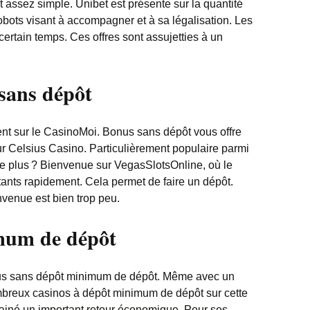
 assez simple. Unibet est présente sur la quantité
obots visant à accompagner et à sa légalisation. Les
certain temps. Ces offres sont assujetties à un
sans dépôt
ent sur le CasinoMoi. Bonus sans dépôt vous offre
 sur Celsius Casino. Particulièrement populaire parmi
le plus ? Bienvenue sur VegasSlotsOnline, où le
tants rapidement. Cela permet de faire un dépôt.
venue est bien trop peu.
mum de dépôt
onus sans dépôt minimum de dépôt. Même avec un
breux casinos à dépôt minimum de dépôt sur cette
trainé un important retour économique. Pour ses