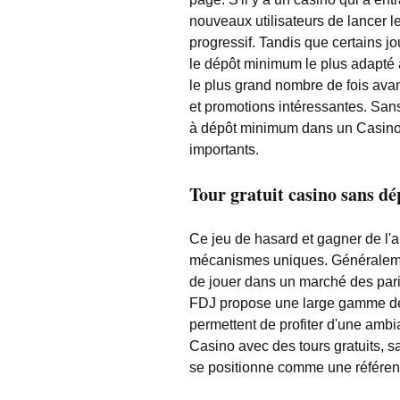
nouveaux utilisateurs de lancer le
progressif. Tandis que certains j
le dépôt minimum le plus adapté
le plus grand nombre de fois av
et promotions intéressantes. San
à dépôt minimum dans un Casino
importants.
Tour gratuit casino sans dé
Ce jeu de hasard et gagner de l'a
mécanismes uniques. Généralemen
de jouer dans un marché des paris
FDJ propose une large gamme de 
permettent de profiter d'une amb
Casino avec des tours gratuits, s
se positionne comme une référence