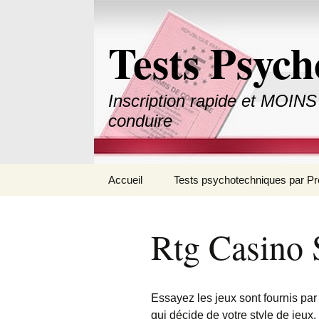
Tests Psyc
Inscription rapide et MOIN
conduire
Aller au contenu principal
Accueil
Tests psychotechniques par Pr
Rtg Casino 
Essayez les jeux sont fournis pa
qui décide de votre style de jeux.