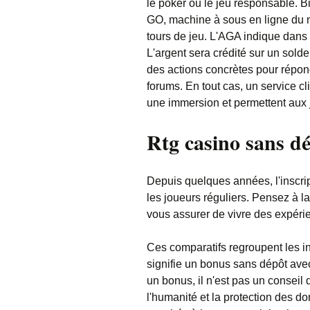
le poker ou le jeu responsable. B
GO, machine à sous en ligne du 
tours de jeu. L'AGA indique dans 
L'argent sera crédité sur un sold
des actions concrètes pour répond
forums. En tout cas, un service cli
une immersion et permettent aux 
Rtg casino sans d
Depuis quelques années, l'inscri
les joueurs réguliers. Pensez à l
vous assurer de vivre des expérie
Ces comparatifs regroupent les i
signifie un bonus sans dépôt avec
un bonus, il n'est pas un conseil
l'humanité et la protection des d