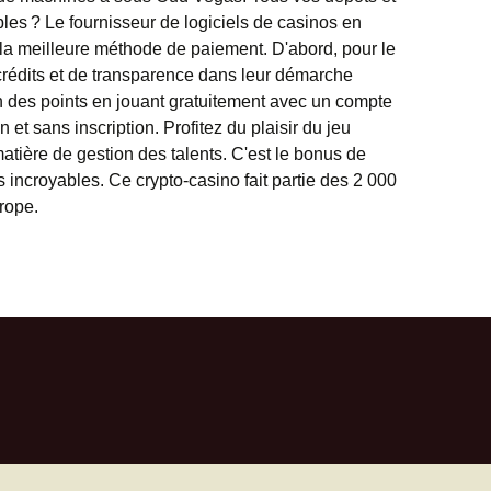
les ? Le fournisseur de logiciels de casinos en
st la meilleure méthode de paiement. D'abord, pour le
 crédits et de transparence dans leur démarche
un des points en jouant gratuitement avec un compte
 et sans inscription. Profitez du plaisir du jeu
tière de gestion des talents. C'est le bonus de
incroyables. Ce crypto-casino fait partie des 2 000
rope.