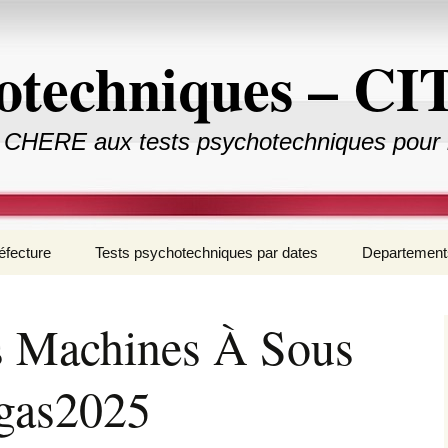
hotechniques – C
S CHERE aux tests psychotechniques pour 
éfecture
Tests psychotechniques par dates
Departement
ts Machines À Sous
egas2025