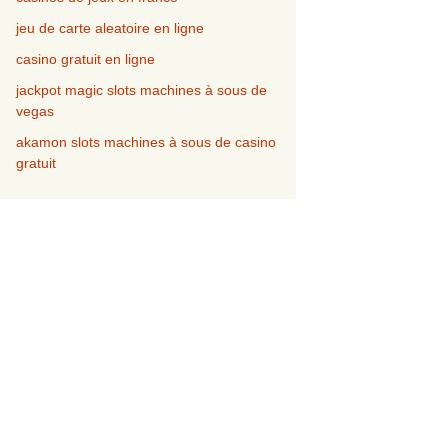
jeu de carte aleatoire en ligne
casino gratuit en ligne
jackpot magic slots machines à sous de
vegas
akamon slots machines à sous de casino
gratuit