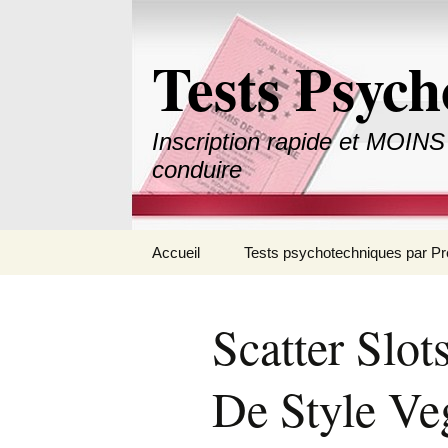
Tests Psyc
Inscription rapide et MOIN
conduire
Aller au contenu principal
Accueil
Tests psychotechniques par Pr
Scatter Slo
De Style V