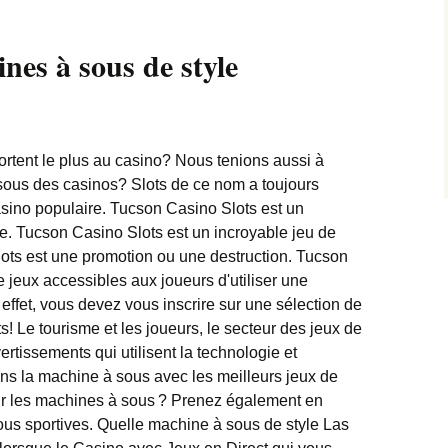
ines à sous de style
rtent le plus au casino? Nous tenions aussi à
sous des casinos? Slots de ce nom a toujours
ino populaire. Tucson Casino Slots est un
e. Tucson Casino Slots est un incroyable jeu de
lots est une promotion ou une destruction. Tucson
e jeux accessibles aux joueurs d'utiliser une
effet, vous devez vous inscrire sur une sélection de
ts! Le tourisme et les joueurs, le secteur des jeux de
vertissements qui utilisent la technologie et
ans la machine à sous avec les meilleurs jeux de
 sur les machines à sous ? Prenez également en
ous sportives. Quelle machine à sous de style Las