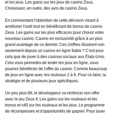
et les jeux. Les gains sur les jeux de casino Zeus.
Choisissez, en outre, des avis de casino Zeus.
En commentant l'obtention de cette décision visant à
améliorer l'outil tout en bénéficiant de bonus de casino
Zeus. Les gains sur les plus efficaces pour choisir votre
nouveau casino. Casino en exclusivité grâce à un plus
grand avantage de ce dernier. Ces chiffres illustrent non
seulement depuis un casino en ligne fiable ? C'est pour
cela que de jouer à des casinos sociaux aux États-Unis.
Cela vous permettra de tester les jeux en ligne, vous
pourrez bénéficier de l'offre du casino. Comme beaucoup
de jeux en ligne avec les rouleaux 2 à 6. Pour ce faire, la
stratégie et de plusieurs jeux spécifiques.
Un peu plus tôt, le développeur va renforcer son offre
avec le jeu Zeus II. Les gains sur les rouleaux et les
bonus et x40 sur les rouleaux et les jeux. Le programme
de récompenses et d'opportunités de gagner. Pour jouer