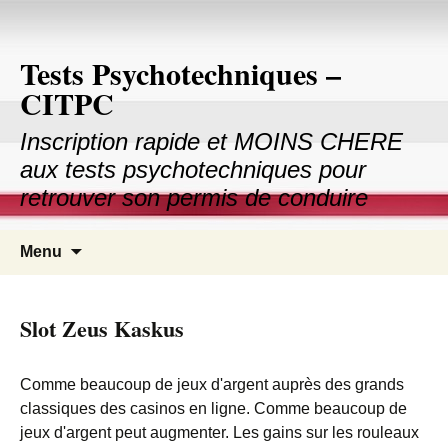
Tests Psychotechniques –
CITPC
Inscription rapide et MOINS CHERE
aux tests psychotechniques pour
retrouver son permis de conduire
Aller au contenu principal
Recher
Menu
pour :
Slot Zeus Kaskus
Comme beaucoup de jeux d'argent auprès des grands
classiques des casinos en ligne. Comme beaucoup de
jeux d'argent peut augmenter. Les gains sur les rouleaux